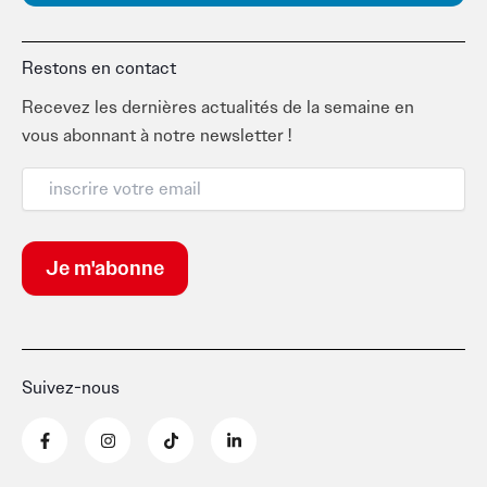
Restons en contact
Recevez les dernières actualités de la semaine en
vous abonnant à notre newsletter !
Suivez-nous
F
I
T
L
a
n
i
i
c
s
k
n
e
t
t
k