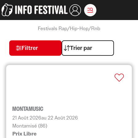
Aller
au
contenu
Festivals Rap/Hip-Hop/Rnb
Filtrer
MONTAMUSIC
21 Août 2026
au 22 Août 2026
Montamisé (86)
Prix Libre