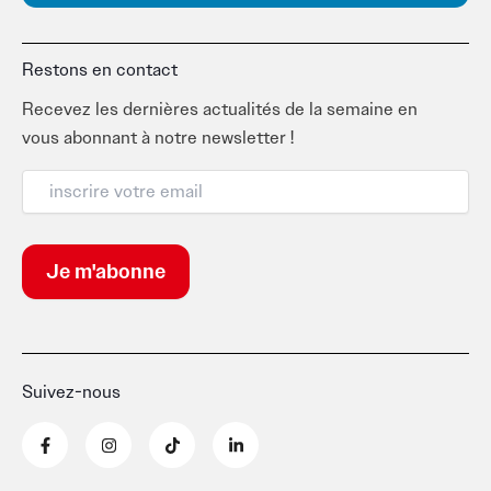
Restons en contact
Recevez les dernières actualités de la semaine en
vous abonnant à notre newsletter !
Suivez-nous
F
I
T
L
a
n
i
i
c
s
k
n
e
t
t
k