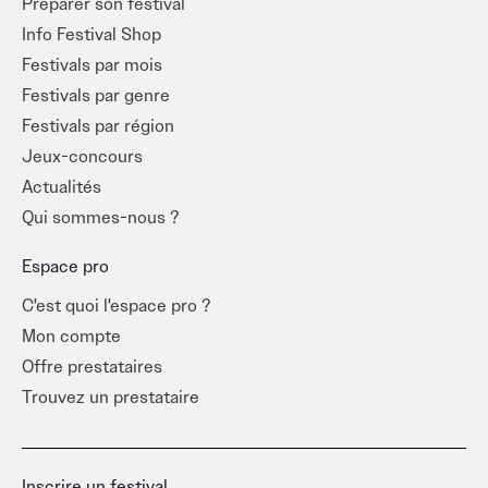
Préparer son festival
Les programmations vont des stars du game aux pépites
Info Festival Shop
underground, avec toujours une vibe authentique et une
Festivals par mois
envie de faire vibrer les foules. Certains misent sur la
Festivals par genre
danse, le graffiti, le beatmaking, pour garder l’esprit hip-
Festivals par région
hop à 360°.
Jeux-concours
Actualités
Sur Info Festival, retrouve tous les festivals rap, hip-hop
et RnB dans ta région ou ton coin de vacances. Prépare-
Qui sommes-nous ?
toi à hocher la tête et lever les bras.
Espace pro
C'est quoi l'espace pro ?
Mon compte
Offre prestataires
Trouvez un prestataire
Inscrire un festival