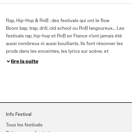
Rap, Hip-Hop & RnB : des festivals qui ont le flow
Boom bap, trap, drill, old school ou RnB langoureux… Les
festivals rap, hip-hop et RnB en France n’ont jamais été
aussi nombreux ni aussi bouillants. Ils font résonner les
prods dans les enceintes, les lyrics sur scène, et
l’énergie dans les foules.
lire la suite
Le rap est aujourd’hui au cœur de la programmation de
nombreux festivals. Il y a ceux qui lui font une place
d’honneur, comme
Yardland Festival
ou
Festival
Raptown Lorient
. Et il y a ceux qui mélangent les
styles, mais où le hip-hop est toujours bien représenté :
Les Ardentes
,
Marsatac
,
We Love Green
,
Le
Info Festival
Printemps de Bourges
,
Lollapalooza Paris
…
Tous les festivals