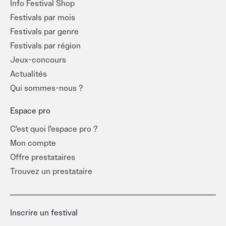
Info Festival Shop
À ne pas louper : Festival d’Avignon, Festival Off
Festivals par mois
d’Avignon, Festival d’Automne à Paris, Comédie de
Festivals par genre
Clermont-Ferrand, Les Correspondances de Manosque,
Festivals par région
Festival Mondial des Théâtres de Marionnettes… Et de
Jeux-concours
nombreuses pépites locales qui méritent le détour.
Actualités
Info Festival vous aide à repérer les festivals de théâtre
Qui sommes-nous ?
selon vos goûts et vos envies. Choisissez votre univers,
Espace pro
planifiez vos sorties et laissez-vous emporter par la
magie de la scène.
C'est quoi l'espace pro ?
Mon compte
Offre prestataires
Trouvez un prestataire
Inscrire un festival