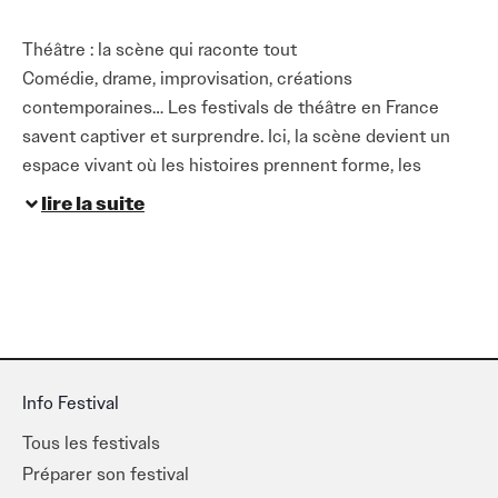
Théâtre : la scène qui raconte tout
Comédie, drame, improvisation, créations
contemporaines… Les festivals de théâtre en France
savent captiver et surprendre. Ici, la scène devient un
espace vivant où les histoires prennent forme, les
émotions circulent, et chaque performance crée un
lire la suite
moment unique.
Des grandes scènes aux lieux intimistes, en passant par
les performances dans des espaces insolites, les
festivals de théâtre mettent en lumière des compagnies
reconnues comme des jeunes talents émergents. Que
vous soyez fan de classique, d’improvisation ou de
Info Festival
créations expérimentales, il y a forcément un festival
Tous les festivals
qui vous fera vibrer.
Préparer son festival