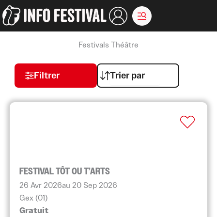
Aller
au
contenu
Festivals Théâtre
Filtrer
FESTIVAL TÔT OU T’ARTS
26 Avr 2026
au 20 Sep 2026
Gex (01)
Gratuit