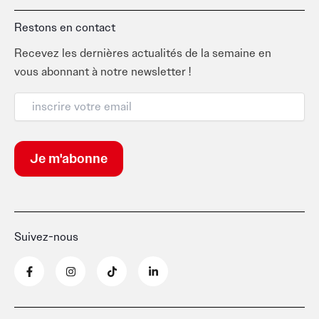
Restons en contact
Recevez les dernières actualités de la semaine en
vous abonnant à notre newsletter !
Suivez-nous
F
I
T
L
a
n
i
i
c
s
k
n
e
t
t
k
b
a
o
e
o
g
k
d