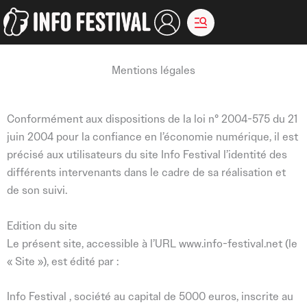
Aller
au
contenu
Mentions légales
Conformément aux dispositions de la loi n° 2004-575 du 21
juin 2004 pour la confiance en l’économie numérique, il est
précisé aux utilisateurs du site Info Festival l’identité des
différents intervenants dans le cadre de sa réalisation et
de son suivi.
Edition du site
Le présent site, accessible à l’URL www.info-festival.net (le
« Site »), est édité par :
Info Festival , société au capital de 5000 euros, inscrite au