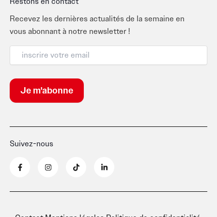
Restons en contact
Recevez les dernières actualités de la semaine en
vous abonnant à notre newsletter !
Suivez-nous
F
I
T
L
a
n
i
i
c
s
k
n
e
t
t
k
b
a
o
e
o
g
k
d
o
r
i
k
a
n