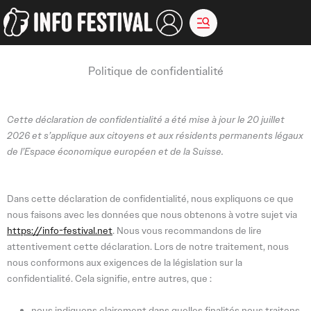
Aller
au
contenu
Politique de confidentialité
Cette déclaration de confidentialité a été mise à jour le 20 juillet
2026 et s’applique aux citoyens et aux résidents permanents légaux
de l’Espace économique européen et de la Suisse.
Dans cette déclaration de confidentialité, nous expliquons ce que
nous faisons avec les données que nous obtenons à votre sujet via
https://info-festival.net
. Nous vous recommandons de lire
attentivement cette déclaration. Lors de notre traitement, nous
nous conformons aux exigences de la législation sur la
confidentialité. Cela signifie, entre autres, que :
nous indiquons clairement dans quelles finalités nous traitons