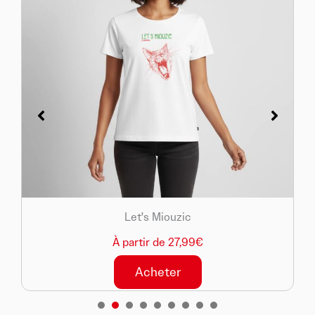
Let's Miouzic
À partir de 27,99€
Acheter
1
2
3
4
5
6
7
8