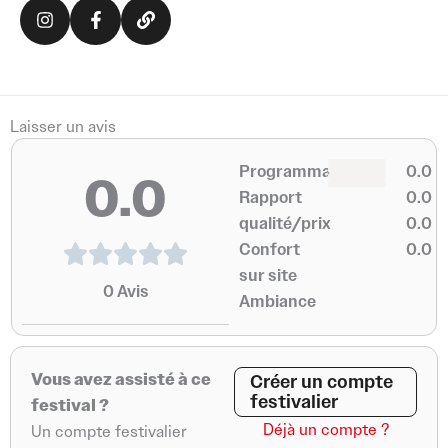
I
F
L
n
a
i
s
c
n
t
e
k
a
b
g
o
r
o
a
k
Laisser un avis
m
-
0
f
0
Programmation
0.0
0.0
0
0
Rapport
0.0
qualité/prix
0.0
Confort
0.0
sur site
0
Avis
Ambiance
Vous avez assisté à ce
Créer un compte
festivalier
festival ?
Déjà un compte ?
Un compte festivalier