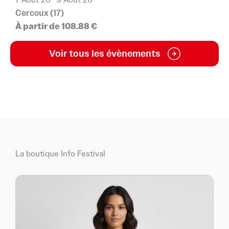
7 Août 26
- 9 Août 26
2
Cercoux (17)
A
À partir de 108.88 €
G
Voir tous les évènements
La boutique Info Festival