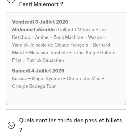
Festi'Malemort ?
renforce son attractivité à l’échelle régionale, tout en
valorisant un esprit accessible et fédérateur.
Vendredi 3 Juillet 2026
La programmation du Festi’Malemort 2026 se distingue
Malemort déraille :
Collectif Métissé – Las
par la diversité des styles représentés et par la notoriété
Ketchup – Amine – Zouk Machine – Wazoo –
de nombreux artistes. Kassav et Zouk Machine
Yannick, le sosie de Claude François – Bernard
apporteront des sonorités venues des Caraïbes,
Minet – Moussier Tombola – Tribal King – Helmut
connues pour leur énergie communicative et leur
Fritz – Patrick Sébastien
capacité à rassembler un large public. Magic System,
Samedi 4 Juillet 2026
avec ses titres populaires, viendra compléter cette
Kassav – Magic System – Christophe Maé –
dimension dansante, tandis que Collectif Métissé
Groupe Bodega Tour
proposera un univers festif assumé, parfaitement en
phase avec l’identité de l’événement. Las Ketchup et
Tribal King s’inscrivent également dans cette volonté de
proposer des performances immédiatement
Quels sont les tarifs des pass et billets
reconnaissables.
?