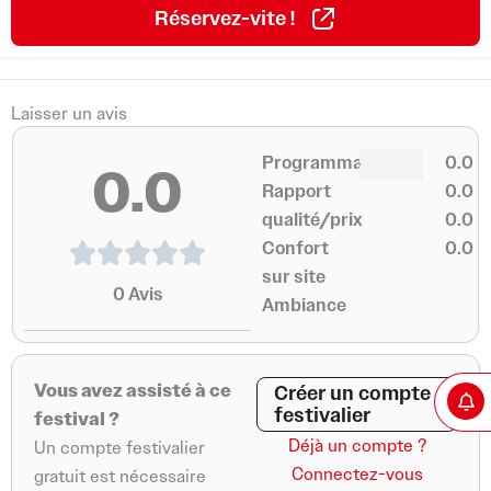
Réservez-vite !
r
o
a
k
m
-
f
Laisser un avis
0
0
Programmation
0.0
0.0
0
0
Rapport
0.0
qualité/prix
0.0
Confort
0.0
sur site
0
Avis
Ambiance
Vous avez assisté à ce
Créer un compte
festivalier
festival ?
Déjà un compte ?
Un compte festivalier
Connectez-vous
gratuit est nécessaire