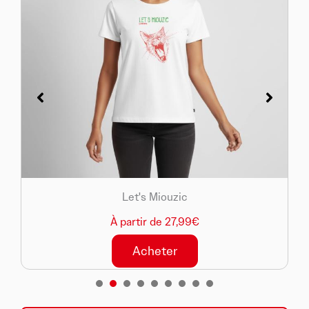
Let's Miouzic
À partir de 27,99€
Acheter
1
2
3
4
5
6
7
8