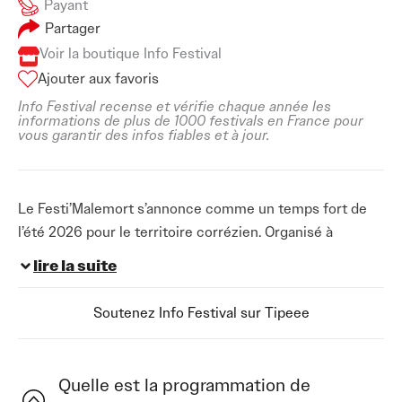
Payant
Partager
Voir la boutique Info Festival
Ajouter aux favoris
Info Festival recense et vérifie chaque année les
informations de plus de 1000 festivals en France pour
vous garantir des infos fiables et à jour.
Le Festi’Malemort s’annonce comme un temps fort de
l’été 2026 pour le territoire corrézien. Organisé à
Malemort du 3 au 4 juillet, ce rendez-vous musical
lire la suite
réunit une programmation éclectique qui attire un public
large et intergénérationnel. Pensé comme un moment
Soutenez Info Festival sur Tipeee
de partage autour de la musique populaire et festive, le
festival s’inscrit durablement dans le paysage culturel
local. Ce
festival de musique à Malemort
participe à
Quelle est la programmation de
la dynamique événementielle de la commune et