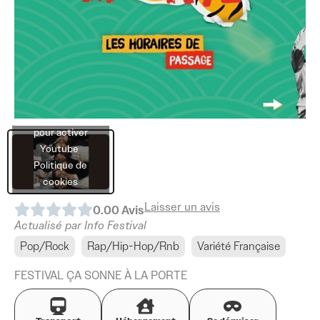
Cliquez sur
« J’accepte »
pour activer
Youtube
Politique de
cookies
Laisser un avis
0.0
0
Avis
J’accepte
Actualisé par Info Festival
Pop/Rock
Rap/Hip-Hop/Rnb
Variété Française
FESTIVAL ÇA SONNE À LA PORTE