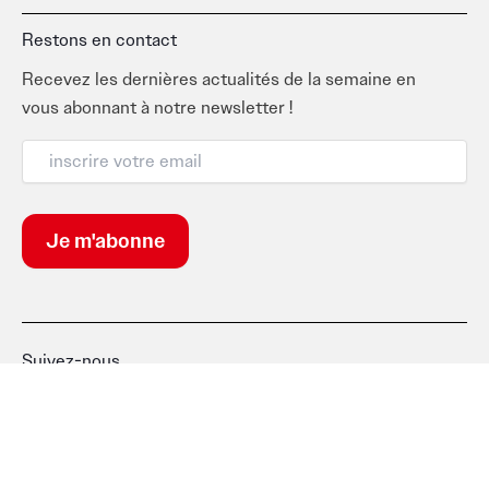
Restons en contact
Recevez les dernières actualités de la semaine en
vous abonnant à notre newsletter !
Suivez-nous
F
I
T
L
a
n
i
i
c
s
k
n
e
t
t
k
b
a
o
e