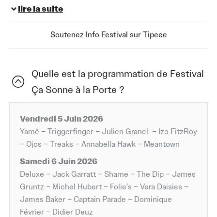
début d’été en Normandie. Installé à Grossoeuvre, dans
lire la suite
l’Eure, cet événement à taille humaine réunit chaque
année des artistes venus d’univers différents et un
Soutenez Info Festival sur Tipeee
public curieux de découvrir des propositions musicales
variées dans une ambiance conviviale et accessible.
Quelle est la programmation de Festival
Le festival en Normandie mise sur une programmation
Ça Sonne à la Porte ?
éclectique qui fait cohabiter têtes d’affiche reconnues,
talents émergents et découvertes venues de France
comme de l’international. Cette diversité artistique
Vendredi 5 Juin 2026
constitue l’une des signatures de Ça Sonne à la Porte.
Yamê – Triggerfinger – Julien Granel – Izo FitzRoy
Les festivaliers peuvent ainsi passer d’un projet porté
– Ojos – Treaks – Annabella Hawk – Meantown
par la chanson contemporaine à des sonorités rock, soul,
Samedi 6 Juin 2026
hip-hop, pop, funk ou encore alternatives au fil du week-
Deluxe – Jack Garratt – Shame – The Dip – James
end.
Gruntz – Michel Hubert – Folie’s – Vera Daisies –
James Baker – Captain Parade – Dominique
L’édition 2026 illustre parfaitement cet esprit
Février – Didier Deuz