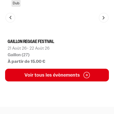
Dub
GAILLON REGGAE FESTIVAL
A
21 Août 26
- 22 Août 26
2
Gaillon (27)
L
À partir de 15.00 €
P
Voir tous les évènements