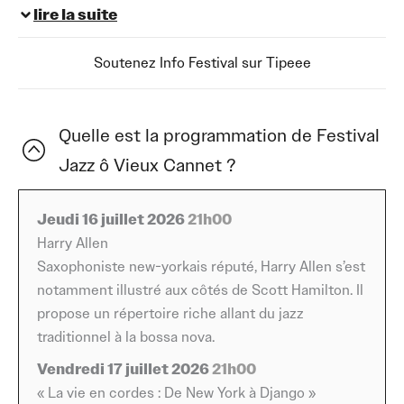
Cannet, qui se tiendra du 16 au 19 juillet 2026 au Cannet-
lire la suite
des-Maures, dans le Var. Pour sa troisième édition, ce
festival 2026 confirme sa place parmi les rendez-vous
Soutenez Info Festival sur Tipeee
incontournables de l’été dans le département, porté par
une programmation qui rassemble grandes voix et
figures marquantes du jazz international.
Quelle est la programmation de Festival
Jazz ô Vieux Cannet ?
Le festival ouvre le jeudi 16 juillet à 21h avec le
saxophoniste new-yorkais Harry Allen, artiste reconnu
qui s’est notamment fait remarquer aux côtés de Scott
Jeudi 16 juillet 2026
21h00
Hamilton. Son répertoire traverse les époques et les
Harry Allen
styles, du jazz traditionnel à la bossa nova, pour une
Saxophoniste new-yorkais réputé, Harry Allen s’est
soirée d’ouverture placée sous le signe de l’élégance et
notamment illustré aux côtés de Scott Hamilton. Il
du swing.
propose un répertoire riche allant du jazz
traditionnel à la bossa nova.
Le vendredi 17 juillet, toujours à 21h, place à un hommage
Vendredi 17 juillet 2026
21h00
particulièrement attendu avec « La vie en cordes : De
« La vie en cordes : De New York à Django »