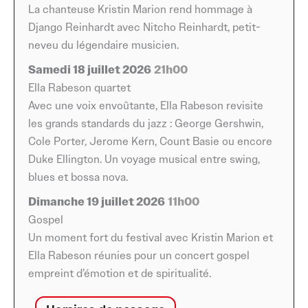
New York à Django ». La chanteuse Kristin Marion rend
La chanteuse Kristin Marion rend hommage à
hommage à Django Reinhardt, accompagnée de Nitcho
Django Reinhardt avec Nitcho Reinhardt, petit-
Reinhardt, petit-neveu du légendaire musicien
neveu du légendaire musicien.
manouche. Cette rencontre entre deux générations
Samedi 18 juillet 2026
21h00
promet une soirée empreinte d’émotion, fidèle à
Ella Rabeson quartet
l’héritage musical qui a marqué l’histoire du jazz en
Avec une voix envoûtante, Ella Rabeson revisite
France.
les grands standards du jazz : George Gershwin,
Cole Porter, Jerome Kern, Count Basie ou encore
Le samedi 18 juillet, le festival accueille à 21h l’Ella
Duke Ellington. Un voyage musical entre swing,
Rabeson quartet. Avec une voix envoûtante, la
blues et bossa nova.
chanteuse revisite les grands standards du jazz signés
George Gershwin, Cole Porter, Jerome Kern, Count
Dimanche 19 juillet 2026
11h00
Basie ou encore Duke Ellington. Le public est invité à un
Gospel
voyage musical qui mêle swing, blues et bossa nova,
Un moment fort du festival avec Kristin Marion et
dans un répertoire à la fois intemporel et accessible.
Ella Rabeson réunies pour un concert gospel
empreint d’émotion et de spiritualité.
Le festival se clôture le dimanche 19 juillet à 11h avec un