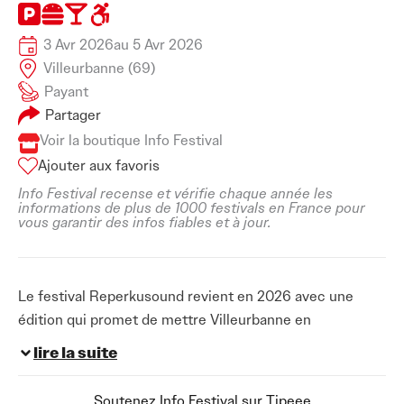
3 Avr 2026
au 5 Avr 2026
Villeurbanne (69)
Payant
Partager
Voir la boutique Info Festival
Ajouter aux favoris
Info Festival recense et vérifie chaque année les
informations de plus de 1000 festivals en France pour
vous garantir des infos fiables et à jour.
Le festival Reperkusound revient en 2026 avec une
édition qui promet de mettre Villeurbanne en
effervescence du 3 au 5 avril. Chaque printemps, ce
lire la suite
rendez-vous devient un point de repère pour celles et
ceux qui aiment les nuits intenses, les sets affutés et
Soutenez Info Festival sur Tipeee