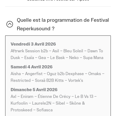
les artistes qui prennent des risques. Reperkusound fait
partie de ces événements capables de transformer un
simple week-end en une grande parenthèse musicale,
Quelle est la programmation de Festival
dense, directe, sans détour. C’est l’un des temps forts du
Reperkusound ?
festival de musique 2026 pour le public qui cherche des
expériences fortes et une programmation qui sort des
sentiers battus.
Vendredi 3 Avril 2026
Aftrwrk Session b2b – Asil – Bleu Soleil – Dawn To
Au fil des années, le festival a construit son ADN autour
Dusk – Esaïa – Gea – Le Bask – Neko – Supa Mana
d’électrons libres, d’artistes confirmés et de jeunes
Samedi 4 Avril 2026
talents capables d’embarquer une salle entière en
Aisha – Angerfist – Oguz b2b Dexphase – Omaks –
quelques secondes. L’édition 2026 ne déroge pas à la
Restricted – Soraä B2B Kitts – Vortek’s
règle : un line-up taillé pour les amateurs de BPM
Dimanche 5 Avril 2026
exigeants, de climats sombres ou lumineux, de sonorités
Axl – Eniram – Étienne De Crécy – Le B Vs 13 –
qui s’entrechoquent, s’étirent et surprennent. Ce
Kurfoolin – Laurele2N – Sibel – Sköne &
mélange fait partie des forces du Reperkusound : une
Protoskeed – Sofiasca
variété assumée, pensée pour que chaque soirée