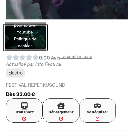
Cliquez sur
« J’accepte »
pour activer
Youtube
Politique de
cookies
Laisser un avis
0.0
0
Avis
J’accepte
Actualisé par Info Festival
Electro
FESTIVAL REPERKUSOUND
Dès 33.00 €
Transport
Hébergement
Se déguiser