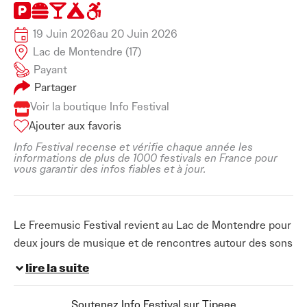
19 Juin 2026
au 20 Juin 2026
Lac de Montendre (17)
Payant
Partager
Voir la boutique Info Festival
Ajouter aux favoris
Info Festival recense et vérifie chaque année les
informations de plus de 1000 festivals en France pour
vous garantir des infos fiables et à jour.
Le Freemusic Festival revient au Lac de Montendre pour
deux jours de musique et de rencontres autour des sons
qui font bouger. Du 27 au 28 juin 2025, le site naturel du
lire la suite
lac devient un véritable point de rendez-vous pour tous
ceux qui cherchent à profiter d’une programmation
Soutenez Info Festival sur Tipeee