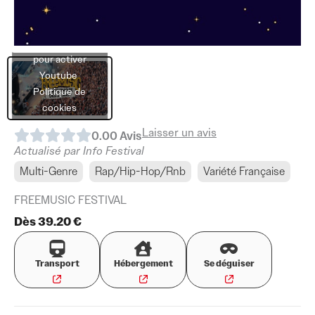
Cliquez sur
« J’accepte »
pour activer
Youtube
Politique de
cookies
Laisser un avis
0.0
0
Avis
J’accepte
Actualisé par Info Festival
Multi-Genre
Rap/Hip-Hop/Rnb
Variété Française
FREEMUSIC FESTIVAL
Dès 39.20 €
Transport
Hébergement
Se déguiser