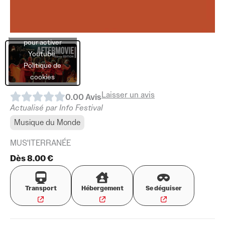
Cliquez sur
« J’accepte »
pour activer
Youtube
Politique de
cookies
Laisser un avis
0.0
0
Avis
J’accepte
Actualisé par Info Festival
Musique du Monde
MUS'ITERRANÉE
Dès 8.00 €
Transport
Hébergement
Se déguiser