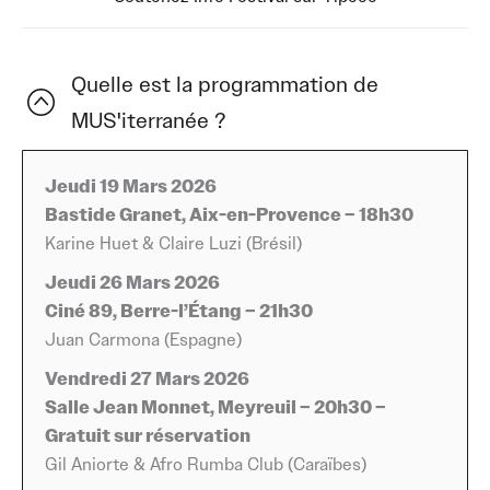
MUS’iterranée propose un voyage sonore aux multiples
escales, tissant des liens entre les cultures qui bordent
la Méditerranée et bien au-delà. Pendant près de trois
Quelle est la programmation de
semaines, la ville se transforme en carrefour des
MUS'iterranée ?
musiques du monde, accueillant artistes et publics dans
une communion autour de sonorités venues des quatre
coins du globe.
Jeudi 19 Mars 2026
Bastide Granet, Aix-en-Provence – 18h30
Le programme de cette édition illustre parfaitement la
Karine Huet & Claire Luzi (Brésil)
vocation du festival : rassembler, sous un même horizon
Jeudi 26 Mars 2026
musical, des traditions et des modernités qui se
Ciné 89, Berre-l’Étang – 21h30
rencontrent rarement sur une même affiche.
Juan Carmona (Espagne)
L’événement s’ouvre aux rives brésiliennes avec
Karine
Vendredi 27 Mars 2026
Huet & Claire Luzi
, duo qui mêle voix et sensibilité
Salle Jean Monnet, Meyreuil – 20h30 –
dans un répertoire porté par la chaleur de la MPB et de
Gratuit sur réservation
la bossa. Depuis l’Espagne,
Juan Carmona
déploie tout
Gil Aniorte & Afro Rumba Club (Caraïbes)
l’art du flamenco, une musique profondément ancrée