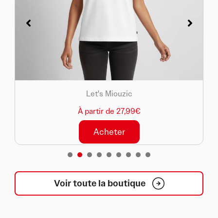
Let's Miouzic
À partir de 27,99€
Acheter
1
2
3
4
5
6
7
8
Voir toute la boutique