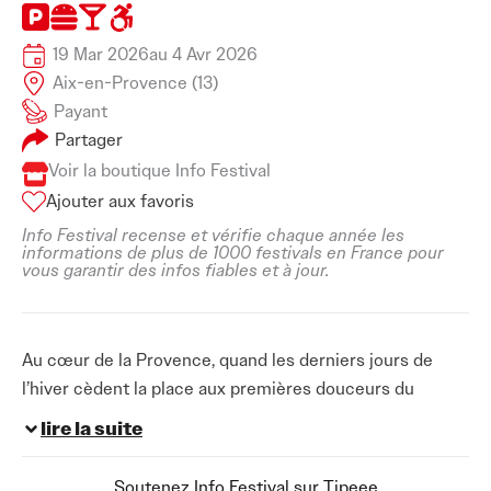
19 Mar 2026
au 4 Avr 2026
Aix-en-Provence (13)
Payant
Partager
Voir la boutique Info Festival
Ajouter aux favoris
Info Festival recense et vérifie chaque année les
informations de plus de 1000 festivals en France pour
vous garantir des infos fiables et à jour.
Au cœur de la Provence, quand les derniers jours de
l’hiver cèdent la place aux premières douceurs du
printemps, un rendez-vous musical d’exception prend
lire la suite
possession d’Aix-en-Provence. Du 19 mars au 4 avril
2026, le
festival de musique à Aix-en-Provence
Soutenez Info Festival sur Tipeee