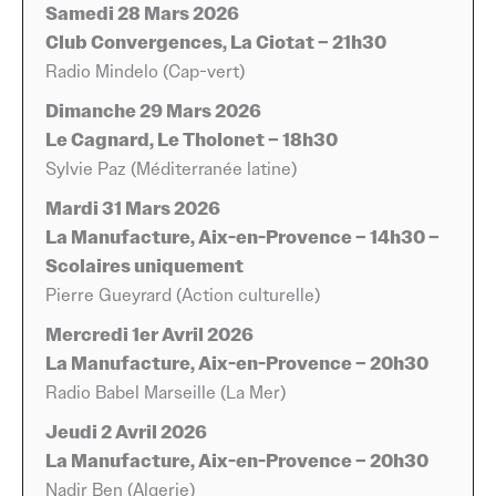
dans l’histoire du pourtour méditerranéen, faite de
Samedi 28 Mars 2026
tensions, d’émotions brutes et de maîtrise technique.
Club Convergences, La Ciotat – 21h30
Dans la même veine ibérique,
Ana Crismán
et le
Radio Mindelo (Cap-vert)
collectif
El Amor Brujo
prolongent cette exploration de
Dimanche 29 Mars 2026
l’Espagne musicale, chacun avec sa propre voix et son
Le Cagnard, Le Tholonet – 18h30
propre rapport à cette tradition vivante.
Sylvie Paz (Méditerranée latine)
Mardi 31 Mars 2026
Les Caraïbes s’invitent également à ce
concert à Aix-
La Manufacture, Aix-en-Provence – 14h30 –
en-Provence
hors du commun grâce à
Gil Aniorte &
Scolaires uniquement
Afro Rumba Club
, dont le projet mêle racines
Pierre Gueyrard (Action culturelle)
africaines et rythmes antillais dans une énergie
communicative. Du côté de l’Atlantique oriental,
Radio
Mercredi 1er Avril 2026
Mindelo
porte les couleurs du Cap-Vert, patrie de la
La Manufacture,
Aix-en-Provence – 20h30
morna et du coladeira, musiques nées de l’île de São
Radio Babel Marseille (La Mer)
Vicente et portées à travers le monde par la voix et l’âme
Jeudi 2 Avril 2026
d’un peuple façonné par l’océan. Ces sonorités
La Manufacture, Aix-en-Provence – 20h30
insulaires, teintées de nostalgie et d’une joie
Nadir Ben (Algerie)