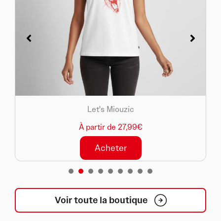
Let's Miouzic
À partir de 27,99€
Acheter
1
2
3
4
5
6
7
8
Voir toute la boutique