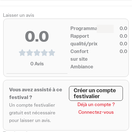
m
-
d’autres noms à venir, le festival offre une expérience
f
riche et variée qui restera gravée dans les mémoires.
Laisser un avis
C’est un rendez-vous à ne pas manquer pour tous les
0
amateurs de festival de musique 2026 qui souhaitent
0
Programmation
0.0
0.0
0
0
combiner énergie, partage et musique de qualité dans
Rapport
0.0
un cadre accueillant et dynamique.
qualité/prix
0.0
Confort
0.0
sur site
0
Avis
Ambiance
Vous avez assisté à ce
Créer un compte
festivalier
festival ?
Déjà un compte ?
Un compte festivalier
Connectez-vous
gratuit est nécessaire
pour laisser un avis.