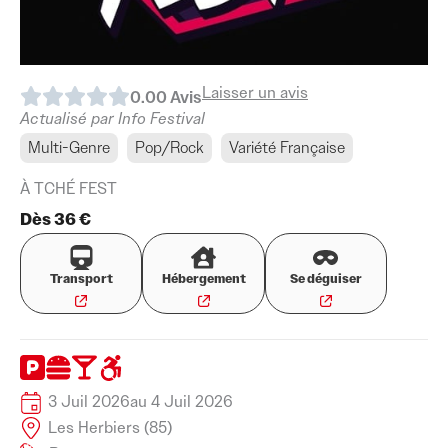
Laisser un avis
0.0
0
Avis
Actualisé par Info Festival
Multi-Genre
Pop/Rock
Variété Française
À TCHÉ FEST
Dès 36 €
Transport
Hébergement
Se déguiser
3 Juil 2026
au 4 Juil 2026
Les Herbiers (85)