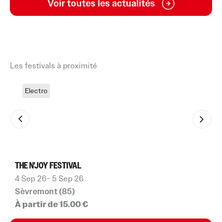
Voir toutes les actualités
Les festivals à proximité
Electro
THE N'JOY FESTIVAL
F
4 Sep 26
- 5 Sep 26
7
Sèvremont (85)
S
À partir de 15.00 €