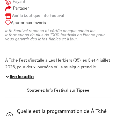
Payant
Partager
Voir la boutique Info Festival
Ajouter aux favoris
Info Festival recense et vérifie chaque année les
informations de plus de 1000 festivals en France pour
vous garantir des infos fiables et à jour.
À Tché Fest s’installe à Les Herbiers (85) les 3 et 4 juillet
2026, pour deux journées où la musique prend le
pouvoir et rassemble tous les amateurs de sons
lire la suite
puissants et énergiques. Le festival promet une
expérience musicale dense et variée, avec une
Soutenez Info Festival sur Tipeee
programmation qui alterne entre groupes
incontournables et jeunes talents à suivre de près. Les
premiers noms annoncés, Sidilarsen et Tagada Jones,
Quelle est la programmation de À Tché
donnent le ton : des concerts pleins de punch, des