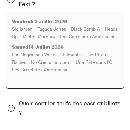
Fest ?
morceaux qui transportent le public et une énergie
contagieuse sur chaque prestation.
Vendredi 3 Juillet 2026
Chaque année, À Tché Fest réussit à créer une ambiance
Sidilarsen – Tagada Jones – Black Bomb A – Heads
à la fois conviviale et électrique, où la scène devient un
Up – Michel Mercury – Les Carreleurs Américains
point de rencontre pour les passionnés et les curieux.
Samedi 4 Juillet 2026
Le festival se distingue par sa capacité à offrir une
Les Négresses Vertes – Silmarils – Les Têtes
expérience vivante et fédératrice, où la musique sert de
Raides – No One Is Innocent – Une Pâte dans l’Ô –
fil conducteur et fait battre le cœur des festivaliers au
Les Carreleurs Américains
rythme des groupes. L’organisation met un point
d’honneur à proposer des concerts qui captivent,
surprennent et stimulent, tout en restant accessibles à
un large public.
Quels sont les tarifs des pass et billets
?
La localisation du festival à Les Herbiers offre un cadre
pratique et facile d’accès pour tous ceux qui souhaitent
profiter pleinement de la programmation. Facilement