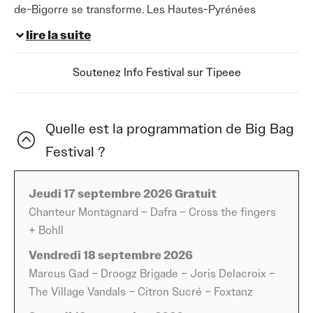
de-Bigorre se transforme. Les Hautes-Pyrénées
accueillent le Big Bag Festival, un rendez-vous musical
lire la suite
ancré dans la ville thermale depuis maintenant treize
éditions. Organisé par le Cartel Bigourdan, association
Soutenez Info Festival sur Tipeee
locale qui gère également la salle de concerts l’Alamzic,
ce festival 2026 en Occitanie s’est construit une
réputation solide : celle d’un événement ouvert,
Quelle est la programmation de Big Bag
populaire et sincèrement éclectique, loin des formules
Festival ?
calibrées.
Du 17 au 19 septembre 2026, la place du Foirail et la salle
Jeudi 17 septembre 2026
Gratuit
de l’Alamzic deviennent le cœur battant d’un week-end
Chanteur Montagnard – Dafra – Cross the fingers
en trois temps. Le jeudi soir ouvre les festivités
+ Bohll
gratuitement, avec une soirée pensée pour et par les
Vendredi 18 septembre 2026
Bigourdans : Chanteur Montagnard, Dafra, Cross the
Marcus Gad – Droogz Brigade – Joris Delacroix –
Fingers et Bohll posent le ton, entre ancrage local et
The Village Vandals – Citron Sucré – Foxtanz
générosité scénique. C’est la marque de fabrique du Big