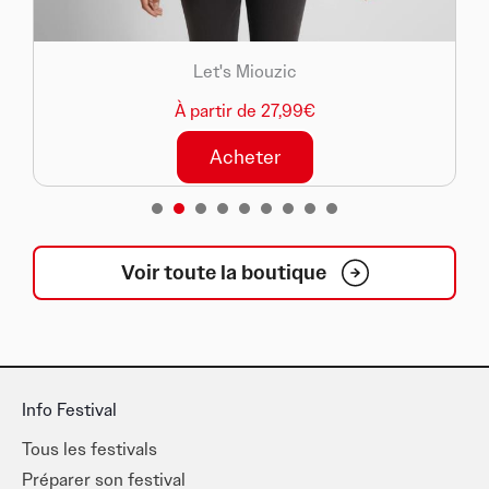
Let's Miouzic
À partir de 27,99€
Acheter
1
2
3
4
5
6
7
8
Voir toute la boutique
Info Festival
Tous les festivals
Préparer son festival