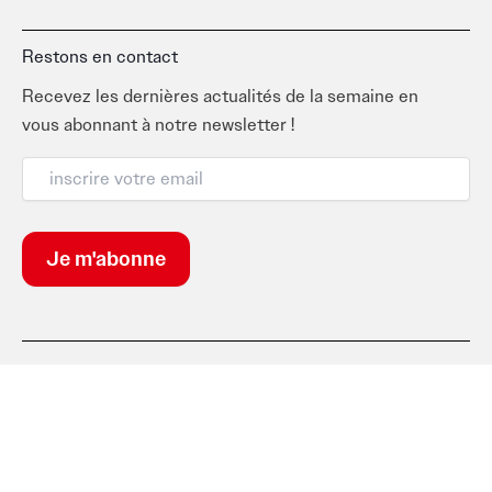
Restons en contact
Recevez les dernières actualités de la semaine en
vous abonnant à notre newsletter !
Suivez-nous
F
I
T
L
a
n
i
i
c
s
k
n
e
t
t
k
b
a
o
e