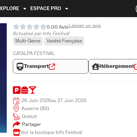
EXPLORE
ESPACE PRO
Laisser un avis
0.0
0
Avis
Actualisé par Info Festival
Multi-Genre
Variété Française
CATALPA FESTIVAL
Transport
Hébergement
26 Juin 2026
au 27 Juin 2026
Auxerre (89)
Gratuit
Partager
Voir la boutique Info Festival