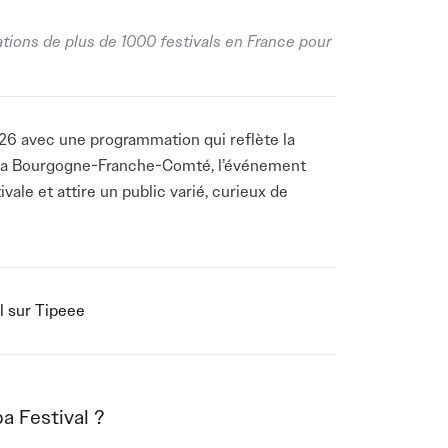
ations de plus de 1000 festivals en France pour
2026 avec une programmation qui reflète la
de la Bourgogne-Franche-Comté, l’événement
vale et attire un public varié, curieux de
 tant que
festival de musique à Auxerre
, il
clectique, mêlant influences pop, électro,
nouvelle édition confirme la place du rendez-
dentité de
festival en Bourgogne-Franche-
l sur Tipeee
ctions modernes et sensibles s’inscrivent
 MPL apportera une énergie collective et des
a Festival ?
c son univers singulier, viendra enrichir la