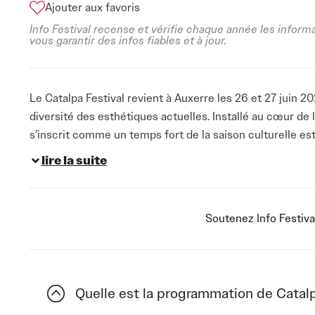
Ajouter aux favoris
Info Festival recense et vérifie chaque année les inform
vous garantir des infos fiables et à jour.
Le Catalpa Festival revient à Auxerre les 26 et 27 juin 
diversité des esthétiques actuelles. Installé au cœur 
s’inscrit comme un temps fort de la saison culturelle esti
découvrir des artistes aux univers complémentaires. En
lire la suite
contribue au dynamisme local en proposant une affiche é
hip-hop, disco, folk et sonorités contemporaines. Cette 
vous musical dans le paysage régional et renforce son i
Soutenez Info Festiva
Comté
reconnu pour la qualité de sa programmation.
L’événement mettra à l’honneur Aupinard, dont les produ
dans une génération d’artistes connectés à leur époque.
Quelle est la programmation de Catalp
textes engagés qui rencontrent un large public. Théa, ave