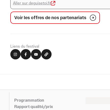
Aller sur deguisetoi.fr
Voir les offres de nos partenariats
Liens du festival
I
F
Y
L
n
a
o
i
s
c
u
n
t
e
t
k
a
b
u
g
o
b
r
o
e
a
k
m
-
f
0
0
Programmation
0
0
Rapport qualité/prix