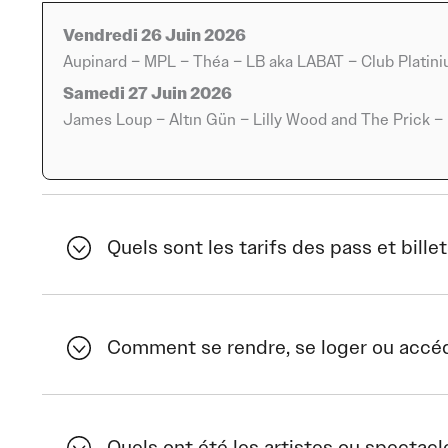
scène par une approche artistique marquée par la créati
représentera la scène électronique avec des performan
Vendredi 26 Juin 2026
identifiable, contribuant à l’intensité du festival. James
Aupinard – MPL – Théa – LB aka LABAT – Club Platin
participe à la variété du programme, renforçant l’intérêt
Samedi 27 Juin 2026
plusieurs sensibilités musicales en un même lieu.
James Loup – Altın Gün – Lilly Wood and The Prick –
La présence d’Altın Gün ajoutera une touche internationa
ses influences mêlant tradition et modernité, propose un
inspirés de différentes cultures musicales. Lilly Wood a
reconnu, porté par des compositions efficaces et une fo
Quels sont les tarifs des pass et billet
figure emblématique de la scène électronique française, 
orienté vers les rythmes dansants et les textures sonores
volonté du festival de proposer un programme ouvert, ca
Comment se rendre, se loger ou accéde
spectateurs.
Au-delà des performances individuelles, le Catalpa Fest
ville d’Auxerre et pour la région. En réunissant des artis
Quels ont été les artistes ou spectac