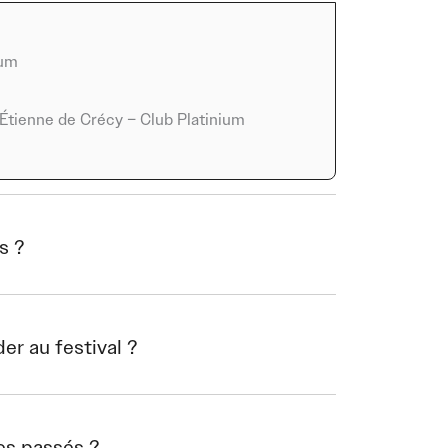
vité et la présence scénique. LB aka LABAT
ces rythmées et une signature sonore
 Loup offrira une dimension alternative qui
ium
 d’un
concert à Auxerre
qui rassemble
 Étienne de Crécy – Club Platinium
le à cette édition. Le groupe, reconnu pour
e interprétation actuelle de répertoires
nd The Prick apportera son univers pop
rte expérience scénique. Étienne de Crécy,
s ?
viendra compléter l’affiche avec un set
 sophistiquées. Cette diversité illustre la
pable de séduire plusieurs générations de
r au festival ?
ival représente un moment structurant pour la
tes aux styles complémentaires, le festival crée
les passés ?