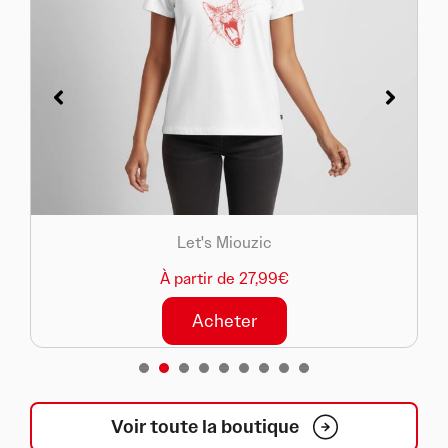
Let's Miouzic
À partir de 27,99€
Acheter
1
2
3
4
5
6
7
8
Voir toute la boutique