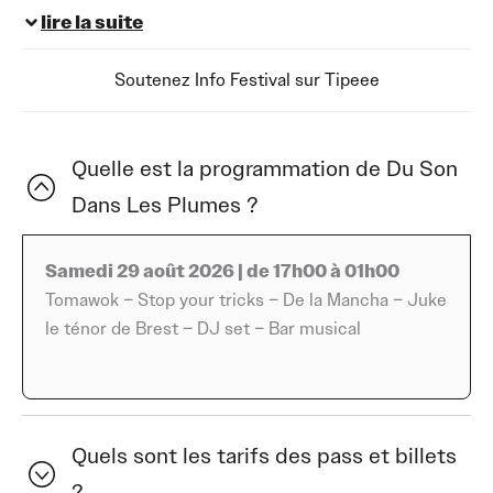
qu’il est spectaculaire au sens clinquant du terme, mais
lire la suite
parce qu’il est vrai. Ancré dans le village de Saint-
Macaire-du-Bois, en Maine-et-Loire, ce festival de
Soutenez Info Festival sur Tipeee
musique gratuit rassemble le temps d’une soirée tout ce
qu’un été peut offrir de meilleur : de la musique vivante,
des gens de tous horizons, et l’envie simple de se
Quelle est la programmation de Du Son
retrouver.
Dans Les Plumes ?
Le 29 août 2026, de 17h00 à 01h00, Du Son Dans Les
Plumes ouvre ses portes à tout le monde. Aux enfants
qui découvrent. Aux grands qui redécouvrent. Aux
Samedi 29 août 2026 | de 17h00 à 01h00
voisins, aux familles, aux amis qu’on n’a pas vus depuis
Tomawok – Stop your tricks – De la Mancha – Juke
trop longtemps. C’est un festival pensé sans barrière
le ténor de Brest – DJ set – Bar musical
d’entrée, dans tous les sens du terme : gratuit,
accessible, et porté par une programmation qui n’a pas
peur de mélanger les styles.
Quels sont les tarifs des pass et billets
Du côté des artistes, la soirée s’annonce aussi
?