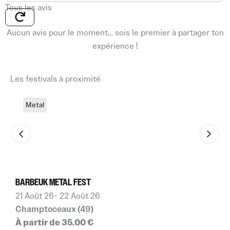
Tous les avis
Aucun avis pour le moment… sois le premier à partager ton
expérience !
Les festivals à proximité
Metal
BARBEUK METAL FEST
V
21 Août 26
- 22 Août 26
2
Champtoceaux (49)
S
À partir de 35.00 €
À