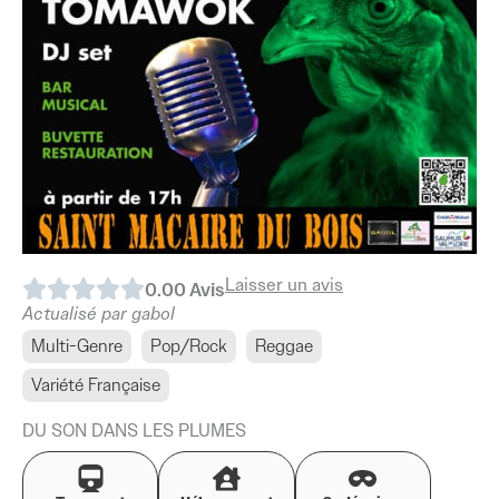
Laisser un avis
0.0
0
Avis
Actualisé par gabol
Multi-Genre
Pop/Rock
Reggae
Variété Française
DU SON DANS LES PLUMES