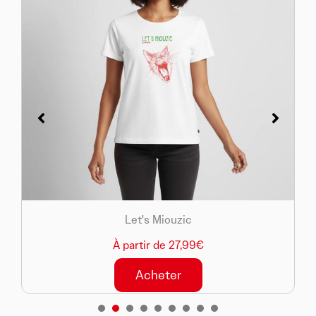
Let's Miouzic
À partir de 27,99€
Acheter
1
2
3
4
5
6
7
8