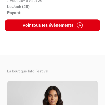
7 Août 26
- 9 Août 26
7
Le Juch (29)
L
Payant
À
Voir tous les évènements
La boutique Info Festival