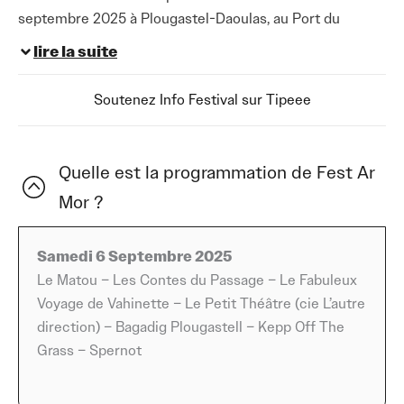
septembre 2025 à Plougastel-Daoulas, au Port du
Tinduff, pour une journée où musique et patrimoine
lire la suite
maritime se rencontrent. Organisé par Skol Diwan
Plougastel, le festival de musique 2025 s’inscrit dans la
Soutenez Info Festival sur Tipeee
continuité d’un événement familial et chaleureux qui
célèbre l’identité bretonne à travers des animations
variées et une programmation artistique originale. Petits
Quelle est la programmation de Fest Ar
et grands peuvent profiter de la mer et du port dans une
Mor ?
ambiance conviviale portée par l’énergie d’un équipage
de parents organisateurs et organisatrices passionné·es.
Samedi 6 Septembre 2025
Côté scène, Fest Ar Mor mise sur la diversité et la
Le Matou – Les Contes du Passage – Le Fabuleux
richesse des styles pour offrir des moments intenses et
Voyage de Vahinette – Le Petit Théâtre (cie L’autre
accessibles à tous. La journée sera animée par Le Matou,
direction) – Bagadig Plougastell – Kepp Off The
Les Contes du Passage, Le Fabuleux Voyage de
Grass – Spernot
Vahinette, Le Petit Théâtre de la compagnie L’autre
direction, Bagadig Plougastell, Kepp Off The Grass et