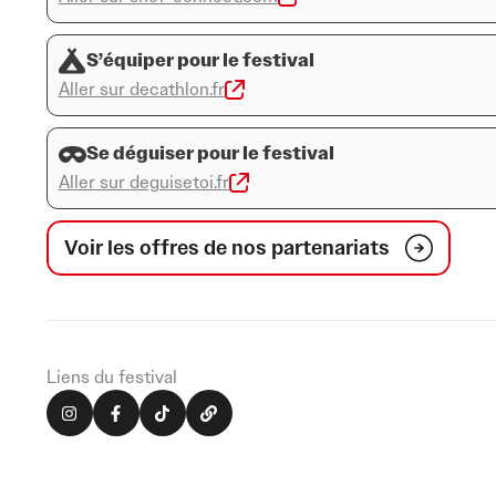
S’équiper pour le festival
Aller sur decathlon.fr
Se déguiser pour le festival
Aller sur deguisetoi.fr
Voir les offres de nos partenariats
Liens du festival
I
F
T
L
n
a
i
i
s
c
k
n
t
e
t
k
a
b
o
g
o
k