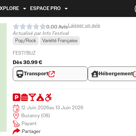
EXPLORE
ESPACE PRO
Laisser un avis
0.0
0
Avis
Actualisé par Info Festival
Pop/Rock
Variété Française
FESTI’BUZ
Dès 30.99 €
Transport
Hébergement
12 Juin 2026
au 13 Juin 2026
Buzancy (08)
Payant
Partager