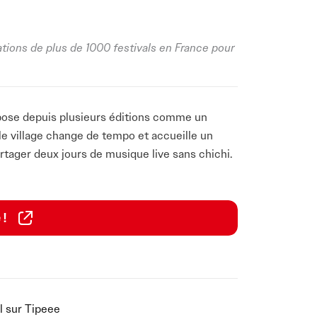
ations de plus de 1000 festivals en France pour
’impose depuis plusieurs éditions comme un
le village change de tempo et accueille un
artager deux jours de musique live sans chichi.
vec une identité claire, portée par une
 belle à la proximité entre artistes et
 !
ine, Festi’Buz mise sur des noms reconnus de
verture vers des projets plus singuliers. La
 Use, Les Fatals Picards et Celkilt, trois
rains plus intimistes. Leur présence confirme
l sur Tipeee