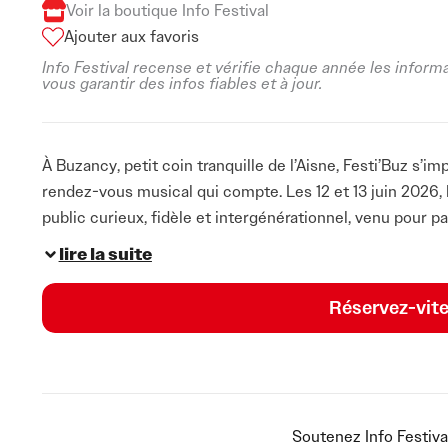
Voir la boutique Info Festival
Ajouter aux favoris
Info Festival recense et vérifie chaque année les inform
vous garantir des infos fiables et à jour.
À Buzancy, petit coin tranquille de l’Aisne, Festi’Buz s
rendez-vous musical qui compte. Les 12 et 13 juin 2026, 
public curieux, fidèle et intergénérationnel, venu pour p
Ici, pas de posture ni de tape-à-l’œil : Festi’Buz avance a
lire la suite
programmation accessible et une ambiance qui fait la part
festivaliers.
Réservez-vite
Pensé comme un festival de musique 2026 à taille huma
la scène française et européenne, tout en gardant une ou
programmation 2026 annonce déjà la couleur avec Skip The
formations habituées des grandes scènes comme des ter
Soutenez Info Festiva