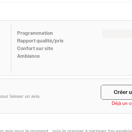
r
o
a
k
m
-
f
0
0
Programmation
0
0
Rapport qualité/prix
Confort sur site
Ambiance
Créer u
our laisser un avis.
Déjà un 
n avis pour le moment… sois le premier à partager ton expérie