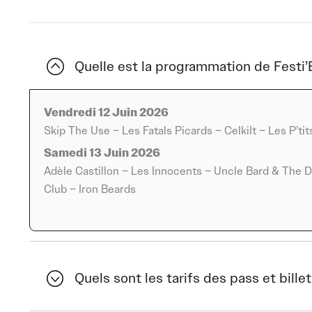
la volonté du festival de proposer des concerts énergiqu
rassembler un large public autour d’un même élan.
À leurs côtés, Les P’tits Fils de Jeanine et Uncle Bard 
Quelle est la programmation de Festi’
festive assumée, entre humour, second degré et influenc
salués pour leur générosité sur scène, trouvent à Festi’
Vendredi 12 Juin 2026
énergie. Le public ne vient pas seulement écouter, il vie
Skip The Use – Les Fatals Picards – Celkilt – Les P’t
artistes qui savent créer du lien et provoquer des réact
Samedi 13 Juin 2026
La programmation 2026 se distingue aussi par un équilibr
Adèle Castillon – Les Innocents – Uncle Bard & The 
artistes au parcours plus récent. Adèle Castillon, avec s
Club – Iron Beards
incarne cette nouvelle génération qui trouve naturell
Festi’Buz. Les Innocents, quant à eux, rappellent que ce
perdre leur force. Leur présence donne une dimension su
mémoire collective et le plaisir de redécouvrir des titre
Quels sont les tarifs des pass et billet
No Way complète cette première annonce en apportant une