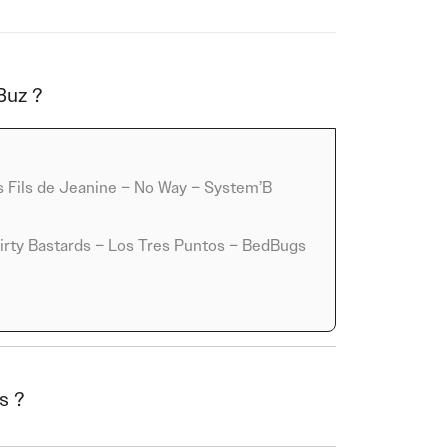
es, populaires et fédérateurs, capables de
& The Dirty Bastards apportent une touche
Buz ?
es venues d’ailleurs. Ces groupes, souvent
Buz un cadre idéal pour exprimer toute leur
nt vivre un moment collectif, porté par des
its Fils de Jeanine – No Way – System’B
ions immédiates.
e intéressant entre figures installées et
Dirty Bastards – Los Tres Puntos – BedBugs
on univers pop affirmé et ses textes directs,
ement sa place dans un événement comme
rtaines chansons traversent les époques sans
pplémentaire au festival, en jouant sur la
s marquants en live.
s ?
 couleur plus brute, fidèle à l’esprit