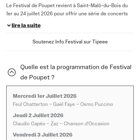
Le Festival de Poupet revient à Saint-Malô-du-Bois du
1er au 24 juillet 2026 pour offrir une série de concerts
exceptionnels qui ravira les amateurs de musique de
lire la suite
tous horizons. Chaque année, ce rendez-vous attire un
public fidèle grâce à sa programmation riche et
Soutenez Info Festival sur Tipeee
diversifiée, mêlant grands noms internationaux et
talents émergents. L’édition 2026 s’annonce
particulièrement excitante, avec une sélection d’artistes
Quelle est la programmation de Festival
qui promettent des moments forts et inoubliables.
de Poupet ?
La programmation 2026 dévoile déjà des têtes d’affiche
incontournables telles que Dropkick Murphys, Zz Top,
Mercredi 1er Juillet 2026
Gims ou encore Laura Cox. Les amateurs de punk et de
Feu! Chatterton – Gaël Faye – Oxmo Puccino
rock trouveront leur bonheur avec Scowl, Moundrag ou
Jeudi 2 Juillet 2026
Komodor, tandis que les fans de hip-hop et de pop
Claudio Capéo – Zaz – Chanson d’Occasion
pourront se réjouir des performances de Theodora et
Vendredi 3 Juillet 2026
L2B. Les festivaliers découvriront également des