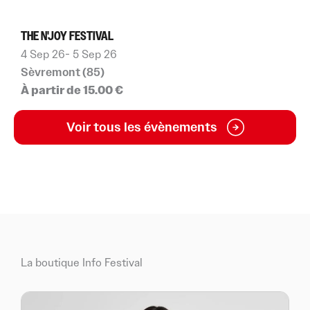
THE N'JOY FESTIVAL
F
4 Sep 26
- 5 Sep 26
7
Sèvremont (85)
S
À partir de 15.00 €
Voir tous les évènements
La boutique Info Festival