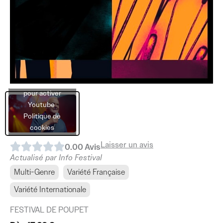
Cliquez sur
« J’accepte »
pour activer
Youtube
Politique de
cookies
Laisser un avis
0.0
0
Avis
J’accepte
Actualisé par Info Festival
Multi-Genre
Variété Française
Variété Internationale
FESTIVAL DE POUPET