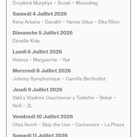
Dropkick Murphys – Scowl – Moundrag
propositions plus originales et ludiques, comme le
spectacle “Le Poupet Déraille… fait son cirque”, qui
Samedi 4 Juillet 2026
promet une expérience artistique hors du commun.
Keny Arkana – Danakil – Yaniss Odua – Sika Rlion
Avec un tel mélange de styles, le festival parvient à
Dimanche 5 Juillet 2026
créer une ambiance conviviale où chacun peut profiter
Déraille Kids
de la musique selon ses goûts.
Lundi 6 Juillet 2026
Helena – Marguerite – Ysé
Situé à Saint-Malô-du-Bois, dans le cadre naturel du
bocage vendéen, le Festival de Poupet bénéficie d’un
Mercredi 8 Juillet 2026
emplacement facile d’accès pour tous. La proximité
Johnny Symphonique – Camille Berthollet
avec les villes alentour et les axes routiers principaux
Jeudi 9 Juillet 2026
facilite la venue des festivaliers, que ce soit pour une
Vald x Vladimir Cauchemar x Todiefor – Bekar –
journée ou pour plusieurs concerts. Cette localisation
NeS – 2L
permet également de profiter de la douceur de l’été en
Vendée, tout en vivant pleinement l’expérience
Vendredi 10 Juillet 2026
musicale.
Ultra Vomit – Skip the Use – Cachemire – La Phaze
Samedi 11 Juillet 2026