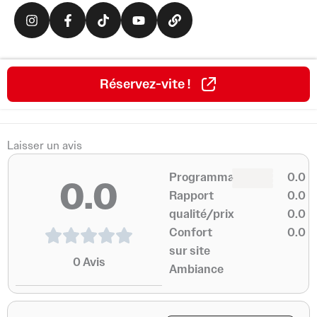
I
F
T
Y
L
n
a
i
o
i
s
c
k
u
n
t
e
t
t
k
a
b
o
u
g
o
k
b
Réservez-vite !
r
o
e
a
k
m
-
f
Laisser un avis
0
0
Programmation
0.0
0.0
0
0
Rapport
0.0
qualité/prix
0.0
Confort
0.0
sur site
0
Avis
Ambiance