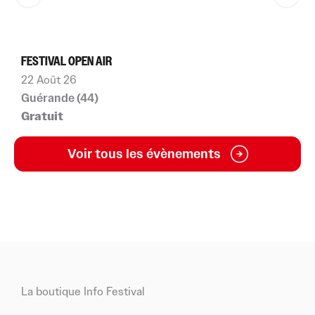
FESTIVAL OPEN AIR
F
22 Août 26
4
Guérande (44)
L
Gratuit
À
Voir tous les évènements
La boutique Info Festival