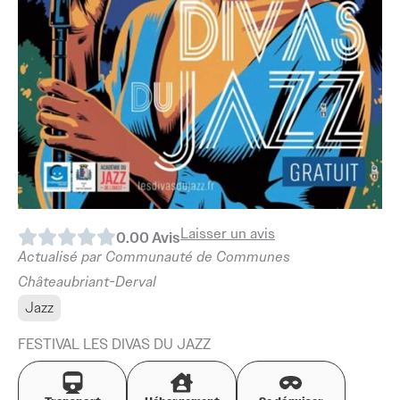
Laisser un avis
0.0
0
Avis
Actualisé par Communauté de Communes
Châteaubriant-Derval
Jazz
FESTIVAL LES DIVAS DU JAZZ