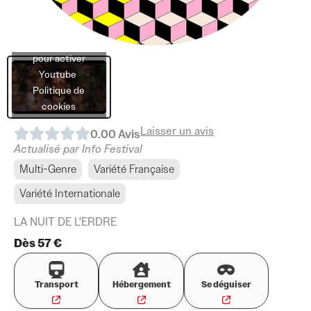
Cliquez sur
« J’accepte »
pour activer
Youtube
Politique de
cookies
Laisser un avis
0.0
0
Avis
J’accepte
Actualisé par Info Festival
Multi-Genre
Variété Française
Variété Internationale
LA NUIT DE L'ERDRE
Dès 57 €
Transport
Hébergement
Se déguiser