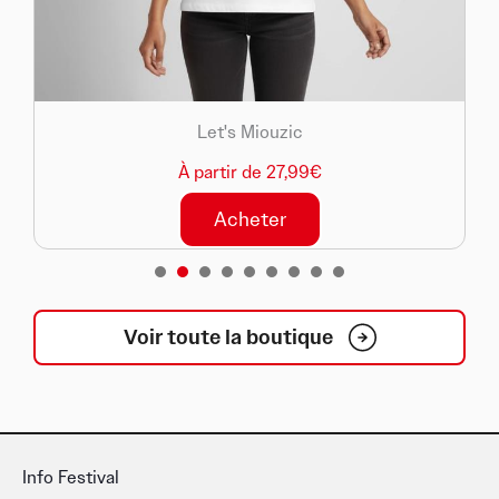
Let's Miouzic
À partir de 27,99€
Acheter
1
2
3
4
5
6
7
8
Voir toute la boutique
Info Festival