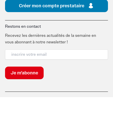
Créer mon compte prestataire
Restons en contact
Recevez les dernières actualités de la semaine en
vous abonnant à notre newsletter !
Suivez-nous
F
I
T
L
a
n
i
i