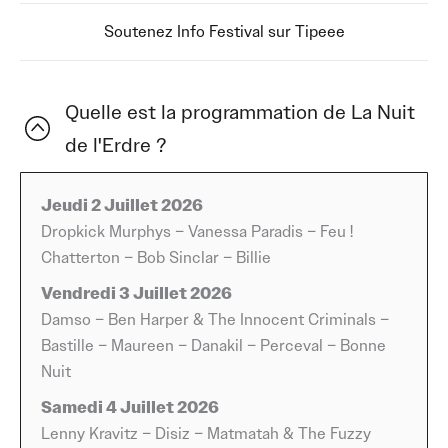
musique 2026 attire autant les habitués de longue date
Soutenez Info Festival sur Tipeee
que les nouveaux venus qui veulent découvrir une
programmation solide dans un cadre simple et
accueillant. Entre grands noms, découvertes et
Quelle est la programmation de La Nuit
ambiance fédératrice, l’évènement garde sa personnalité
de l'Erdre ?
: accessible, généreux, et toujours tourné vers un
partage sincère autour des concerts.
Jeudi 2 Juillet 2026
L’édition 2026, prévue du 2 au 5 juillet, donne déjà le ton
Dropkick Murphys – Vanessa Paradis – Feu !
avec une série de noms qui promettent quatre jours
Chatterton – Bob Sinclar – Billie
intenses et variés. Le jeudi ouvre les festivités avec un
Vendredi 3 Juillet 2026
trio qui annonce une soirée aussi contrastée que
Damso – Ben Harper & The Innocent Criminals –
mémorable : Dropkick Murphys et leur énergie brute,
Bastille – Maureen – Danakil – Perceval – Bonne
Vanessa Paradis avec son élégance intemporelle, puis
Nuit
Feu ! Chatterton, reconnu pour ses textes soignés et son
Samedi 4 Juillet 2026
univers singulier. Une entrée en matière qui montre le
Lenny Kravitz – Disiz – Matmatah & The Fuzzy
large spectre artistique que le festival aime cultiver