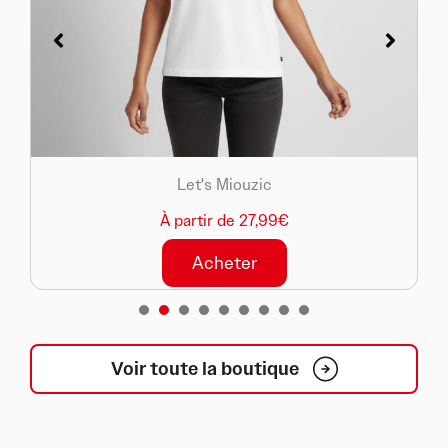
Let's Miouzic
À partir de 27,99€
Acheter
1
2
3
4
5
6
7
8
Voir toute la boutique