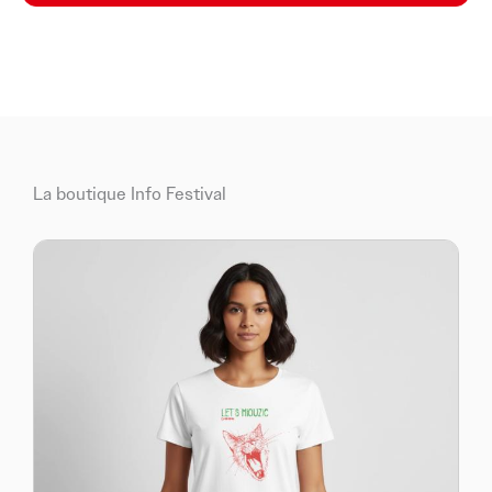
spectateurs provenant de Marseille, d’Avignon, de Nîmes
ou encore d’Aix-en-Provence, faisant des Escales du
Cargo un événement qui rayonne largement au-delà de
la ville.
Au fil des années, le festival est devenu un acteur
important de la vie culturelle régionale. En réunissant
La boutique Info Festival
des artistes internationaux, en proposant une
programmation exigeante et en attirant un public
toujours plus nombreux, il participe au rayonnement
d’Arles et de son territoire. Pour toute personne
recherchant un
festival en Provence-Alpes-Côte
d’Azur
, souhaitant assister à un
concert à Arles
ou
découvrir un événement musical reconnu dans les
Bouches-du-Rhône, Les Escales du Cargo figurent
parmi les rendez-vous incontournables de l’été 2026.