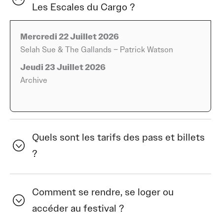
Les Escales du Cargo ?
soirées où se succèdent des univers musicaux variés,
offrant une expérience qui séduit aussi bien les
habitants de la région que les personnes venues de plus
Mercredi 22 Juillet 2026
loin.
Selah Sue & The Gallands – Patrick Watson
Jeudi 23 Juillet 2026
Situé au cœur des Bouches-du-Rhône, cet événement
Archive
participe pleinement au dynamisme culturel de la ville
d’Arles. Son identité repose sur une sélection d’artistes
capables de rassembler plusieurs générations autour de
propositions musicales complémentaires. Chaque
Quels sont les tarifs des pass et billets
édition confirme la place des Escales du Cargo parmi les
rendez-vous qui rythment l’été en Provence, tout en
?
mettant en valeur le patrimoine culturel et artistique de
la cité arlésienne.
Comment se rendre, se loger ou
La programmation 2026 réunit plusieurs noms
accéder au festival ?
incontournables de la musique actuelle. Selah Sue &