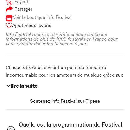
Payant
Partager
Voir la boutique Info Festival
Ajouter aux favoris
Info Festival recense et vérifie chaque année les
informations de plus de 1000 festivals en France pour
vous garantir des infos fiables et à jour.
Chaque été, Arles devient un point de rencontre
incontournable pour les amateurs de musique grâce aux
Escales du Cargo. Organisé les 22 et 23 juillet 2026, ce
lire la suite
rendez-vous attire un public venu découvrir des artistes
reconnus dans un cadre chargé d’histoire. En associant
Soutenez Info Festival sur Tipeee
une programmation soignée à une ambiance estivale,
ce
festival de musique à Arles
s’impose comme l’un des
événements culturels les plus attendus de la saison
Quelle est la programmation de Festival
dans le sud de la France. Les visiteurs profitent de deux