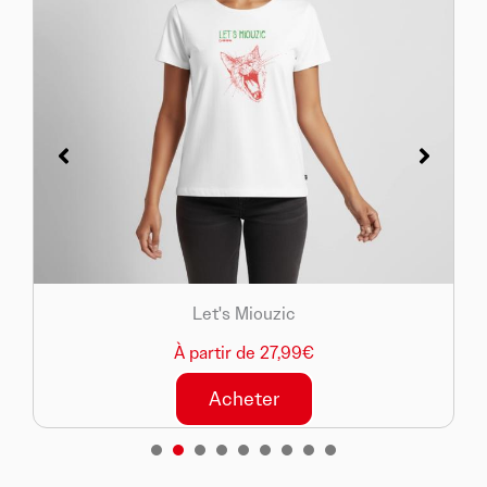
Let's Miouzic
À partir de 27,99€
Acheter
1
2
3
4
5
6
7
8