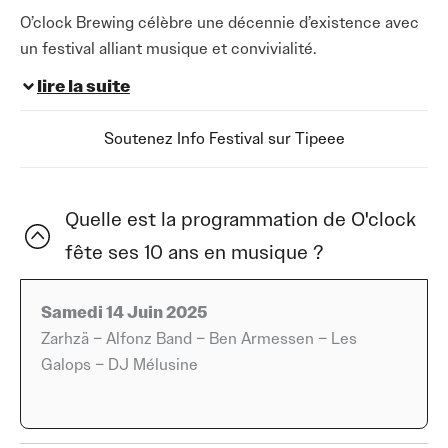
O’clock Brewing célèbre une décennie d’existence avec
un festival alliant musique et convivialité.
lire la suite
Au programme, une série de concerts mettant en avant
une diversité d’artistes pour satisfaire tous les goûts
Soutenez Info Festival sur Tipeee
musicaux. Pour les amateurs de bière, la brasserie
ouvrira ses portes à travers des visites immersives,
accompagnées d’un bar proposant exclusivement les
Quelle est la programmation de O'clock
créations d’O’clock, ainsi qu’une limonade artisanale.
fête ses 10 ans en musique ?
L’événement se veut aussi familial avec un espace dédié
aux enfants, comprenant une structure gonflable, des
Samedi 14 Juin 2025
jeux en bois et des activités de coloriage. Pour les
Zarhzä – Alfonz Band – Ben Armessen – Les
amateurs d’art corporel, l’équipe de Deux Mains Tattoo
Galops – DJ Mélusine
sera présente avec une sélection de flashs à découvrir
sur place.