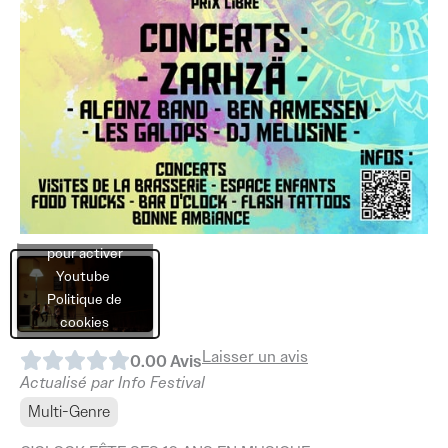
Cliquez sur
« J’accepte »
pour activer
Youtube
Politique de
cookies
Laisser un avis
0.0
0
Avis
J’accepte
Actualisé par Info Festival
Multi-Genre