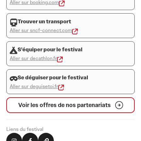
Aller sur booking.com
Trouver un transport
Aller sur sncf-connect.com
S’équiper pour le festival
Aller sur decathlon.fr
Se déguiser pour le festival
Aller sur deguisetoi.fr
Voir les offres de nos partenariats
Liens du festival
I
F
L
n
a
i