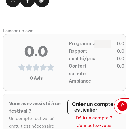
s
c
n
t
e
k
a
b
g
o
r
o
a
k
Laisser un avis
m
-
0
f
0
Programmation
0.0
0.0
0
0
Rapport
0.0
qualité/prix
0.0
Confort
0.0
sur site
0
Avis
Ambiance
Vous avez assisté à ce
Créer un compte
festivalier
festival ?
Déjà un compte ?
Un compte festivalier
Connectez-vous
gratuit est nécessaire