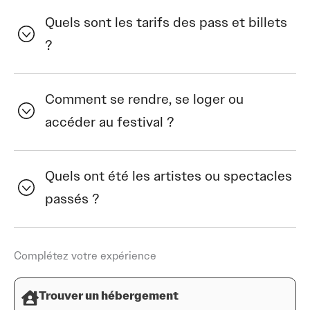
Côté restauration, trois food trucks seront au rendez-
Quels sont les tarifs des pass et billets
vous pour régaler les festivaliers avec une offre variée
?
allant des crêpes aux burgers, en passant par des
saveurs thaïlandaises. Une journée placée sous le signe
de la bonne humeur et du partage.
Comment se rendre, se loger ou
accéder au festival ?
Quels ont été les artistes ou spectacles
passés ?
Complétez votre expérience
Trouver un hébergement