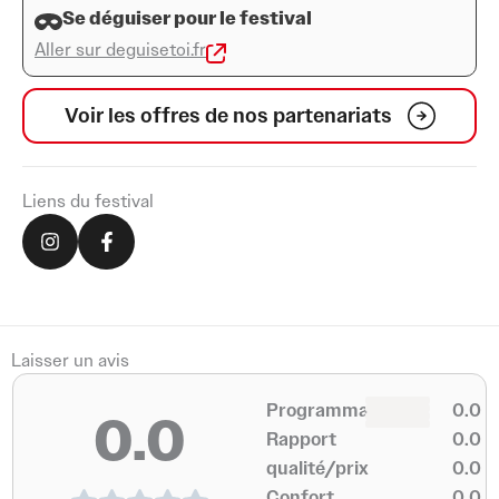
Se déguiser pour le festival
Aller sur deguisetoi.fr
Voir les offres de nos partenariats
Liens du festival
I
F
n
a
s
c
t
e
a
b
g
o
r
o
a
k
Laisser un avis
m
-
0
f
0
Programmation
0.0
0.0
0
0
Rapport
0.0
qualité/prix
0.0
Confort
0.0