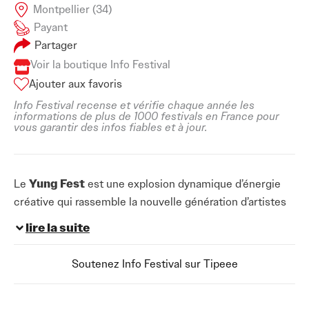
Montpellier (34)
Payant
Partager
Voir la boutique Info Festival
Ajouter aux favoris
Info Festival recense et vérifie chaque année les
informations de plus de 1000 festivals en France pour
vous garantir des infos fiables et à jour.
Le
Yung Fest
est une explosion dynamique d’énergie
créative qui rassemble la nouvelle génération d’artistes
et de créateurs. Cet événement offre une plateforme
lire la suite
pour les talents émergents dans divers domaines tels
que la musique, l’art, le design et la mode.
Soutenez Info Festival sur Tipeee
Le festival présente une gamme diversifiée de genres