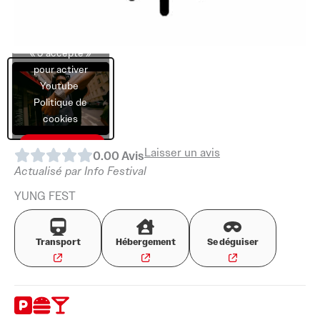
Cliquez sur
« J’accepte »
pour activer
Youtube
Politique de
cookies
J’accepte
Laisser un avis
0.0
0
Avis
Actualisé par Info Festival
YUNG FEST
Transport
Hébergement
Se déguiser