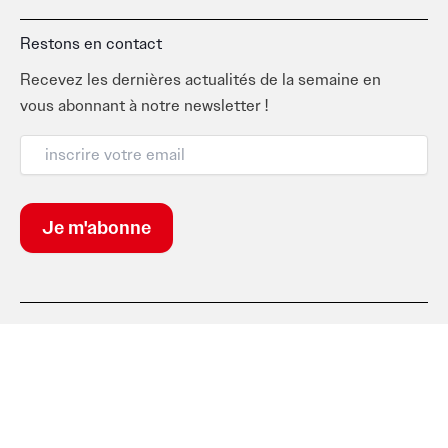
Restons en contact
Recevez les dernières actualités de la semaine en
vous abonnant à notre newsletter !
Suivez-nous
F
I
T
L
a
n
i
i
c
s
k
n
e
t
t
k
b
a
o
e
o
g
k
d