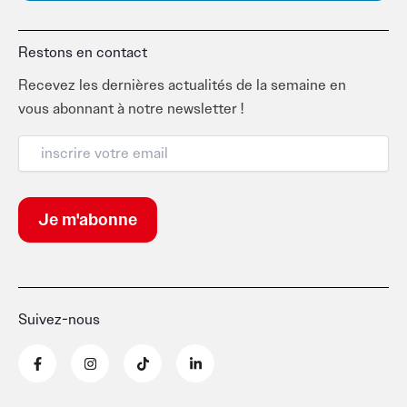
Restons en contact
Recevez les dernières actualités de la semaine en
vous abonnant à notre newsletter !
Suivez-nous
F
I
T
L
a
n
i
i
c
s
k
n
e
t
t
k
b
a
o
e