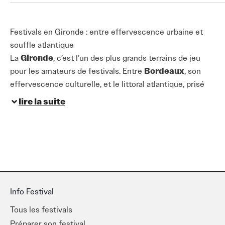
Festivals en Gironde : entre effervescence urbaine et
souffle atlantique
La
Gironde
, c’est l’un des plus grands terrains de jeu
pour les amateurs de festivals. Entre
Bordeaux
, son
effervescence culturelle, et le littoral atlantique, prisé
pour son cadre naturel, la scène musicale girondine
lire la suite
offre une richesse rare en France.
On y trouve de grands rendez-vous comme
Relâche à
Bordeaux
,
Festival Musicalarue
, ou encore les
Plages Pop
. Les genres y sont variés :
rock
,
électro
,
musique du monde
,
jazz
,
classique
,
variété
…
Chacun peut y trouver son bonheur, que l’on cherche
Info Festival
une ambiance chill sur la plage, une virée festive dans la
Tous les festivals
métropole ou une soirée magique dans un vignoble.
Préparer son festival