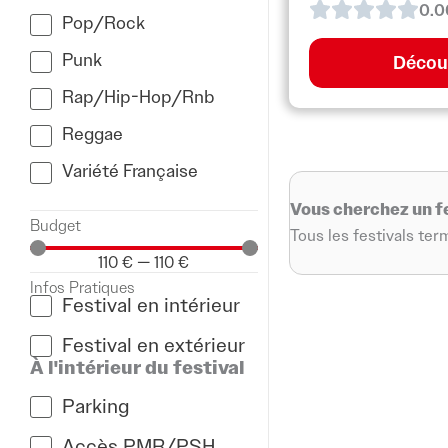
0.0
Pop/Rock
Punk
Décou
Rap/Hip-Hop/Rnb
Reggae
Variété Française
Vous cherchez un f
Budget
Tous les festivals te
110
€
—
110
€
Infos Pratiques
Festival en intérieur
Festival en extérieur
À l'intérieur du festival
Parking
Accès PMR/PSH