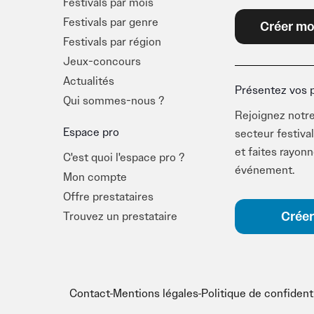
Festivals par mois
Venez découvrir la
Vienne
Festivals par genre
Créer mo
dans une région au riche p
Festivals par région
Jeux-concours
Actualités
Présentez vos 
Qui sommes-nous ?
Rejoignez notre
Espace pro
secteur festival
et faites rayon
C'est quoi l'espace pro ?
événement.
Mon compte
Offre prestataires
Créer
Trouvez un prestataire
Contact
Mentions légales
Politique de confidenti