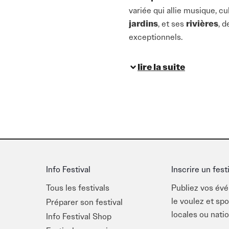
variée qui allie musique, cu
jardins
, et ses
rivières
, 
exceptionnels.
Les
festivals de la Vien
lire la suite
Futur’Ensemble
à Poitie
Jazz de Montmorillon
, 
vous trouverez une scène 
La
Vienne
n’est pas en res
historiques
. Ces événeme
magnifiques du départeme
Info Festival
Inscrire un fest
L’une des particularités des
Tous les festivals
Publiez vos év
l’histoire. C’est l’endroit pa
le voulez et sp
Préparer son festival
découvertes musicales et e
locales ou natio
Info Festival Shop