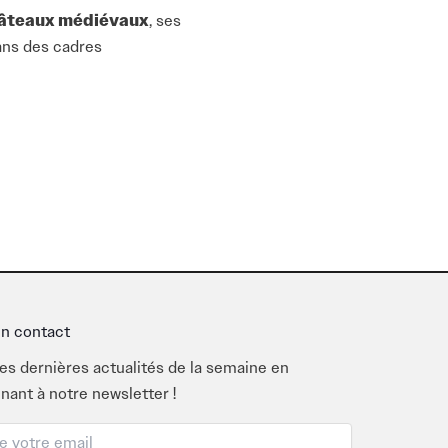
âteaux médiévaux
, ses
dans des cadres
les goûts. Du
ctronique
, au
Festival de
e
musique improvisée
,
in air dans des
espaces
en découvrant les paysages
n contact
proximité avec la nature et
es dernières actualités de la semaine en
ui veulent allier
nant à notre newsletter !