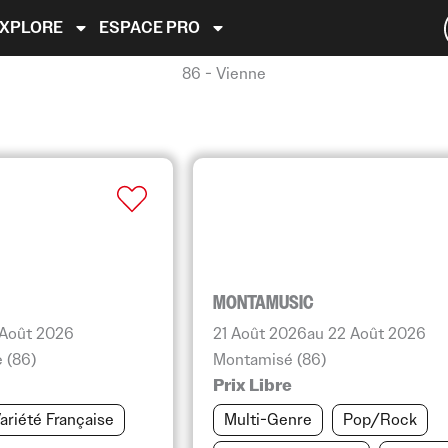
EXPLORE
ESPACE PRO
86 - Vienne
MONTAMUSIC
 Août 2026
21 Août 2026
au 22 Août 2026
 (86)
Montamisé (86)
Prix Libre
ariété Française
Multi-Genre
Pop/Rock