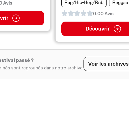
Rap/Hip-Hop/Rnb
Reggae
0
Avis
0.0
0
Avis
vrir
Découvrir
estival passé ?
Voir les archives
rminés sont regroupés dans notre archive.