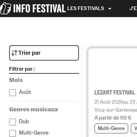
Aller
LES FESTIVALS
J’
au
contenu
Filtrer par :
Mois
Août
LEZART FESTIVAL
21 Août 2026
au 23
Genres musicaux
Vicq-sur-Gartempe
À partir de 110 €
Dub
Multi-Genre
V
Multi-Genre