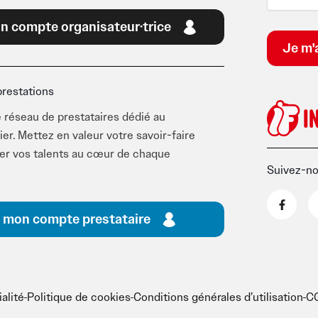
et ses festivals, un excellent moyen de profiter d’une progra
n compte organisateur·trice
atrimoine.
prestations
 réseau de prestataires dédié au
ier. Mettez en valeur votre savoir-faire
ner vos talents au cœur de chaque
Suivez-n
F
a
c
 mon compte prestataire
e
b
o
o
k
-
f
alité
Politique de cookies
Conditions générales d’utilisation
CG