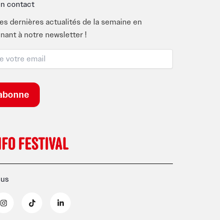
n contact
es dernières actualités de la semaine en
nant à notre newsletter !
ous
I
T
L
n
i
i
s
k
n
t
t
k