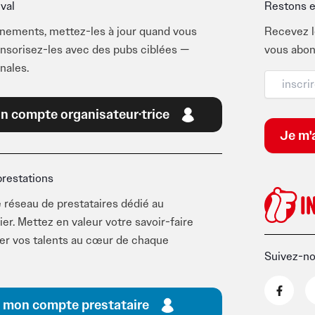
ival
Restons e
énements, mettez-les à jour quand vous
Recevez l
onsorisez-les avec des pubs ciblées —
vous abon
nales.
n compte organisateur·trice
prestations
 réseau de prestataires dédié au
ier. Mettez en valeur votre savoir-faire
ner vos talents au cœur de chaque
Suivez-n
F
a
c
 mon compte prestataire
e