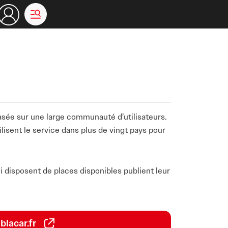
asée sur une large communauté d’utilisateurs.
ilisent le service dans plus de vingt pays pour
i disposent de places disponibles publient leur
éplacer dans la même direction peuvent
 déplacement.
ablacar.fr
ce de référence pour les
déplacements