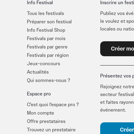
Info Festival
Inscrire un fest
Tous les festivals
Publiez vos év
le voulez et sp
Préparer son festival
locales ou natio
Info Festival Shop
Festivals par mois
Festivals par genre
Créer mo
Festivals par région
Jeux-concours
Actualités
Présentez vos 
Qui sommes-nous ?
Rejoignez notre
Espace pro
secteur festival
et faites rayon
C'est quoi l'espace pro ?
événement.
Mon compte
Offre prestataires
Créer
Trouvez un prestataire