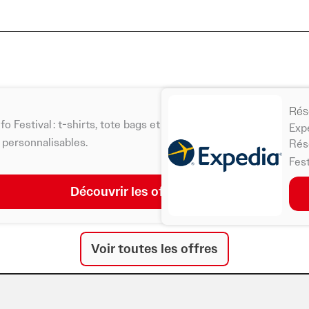
Rés
nfo Festival : t-shirts, tote bags et accessoires pour vivre et par
Exp
t personnalisables.
Rése
Fest
Découvrir les offres
Voir toutes les offres