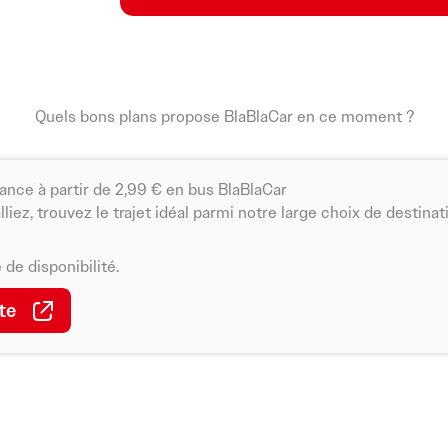
collaboratifs
. L’application réunit aujourd’h
ferroviaires pour proposer un ensemble varié
respectueuses de l’environnement.
Quels bons plans propose BlaBlaCar en ce moment ?
ance à partir de 2,99 € en bus BlaBlaCar
liez, trouvez le trajet idéal parmi notre large choix de destinati
de disponibilité.
te