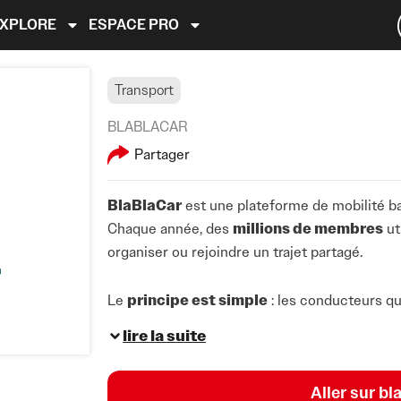
EXPLORE
ESPACE PRO
Transport
BLABLACAR
Partager
BlaBlaCar
est une plateforme de mobilité b
Chaque année, des
millions de membres
ut
organiser ou rejoindre un trajet partagé.
Le
principe est simple
: les conducteurs qu
itinéraire, et les voyageurs cherchant à se d
lire la suite
réserver une place et contribuer aux frais du
Aller sur bl
L’objectif de BlaBlaCar est de devenir l’espa