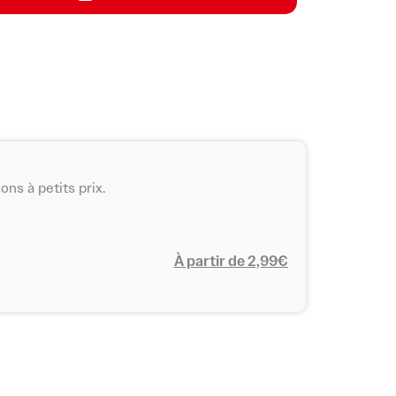
ui covoiturage, liaisons en bus et offres
 d’options de transport économiques et
ons à petits prix.
À partir de 2,99€