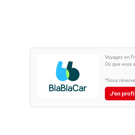
Voyagez en Fr
Où que vous al
*Sous réserve 
J'en profi