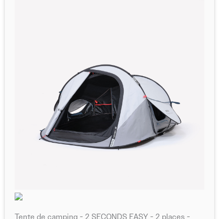
et les souvenirs inoubliables.
Tente de camping - 2 SECONDS EASY - 2 places -