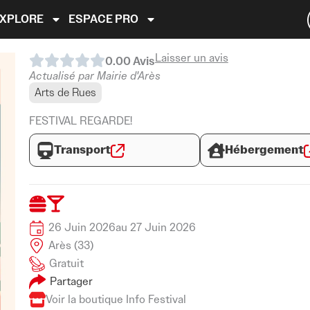
EXPLORE
ESPACE PRO
Laisser un avis
0.0
0
Avis
Actualisé par Mairie d'Arès
Arts de Rues
FESTIVAL REGARDE!
Transport
Hébergement
26 Juin 2026
au 27 Juin 2026
Arès (33)
Gratuit
Partager
Voir la boutique Info Festival