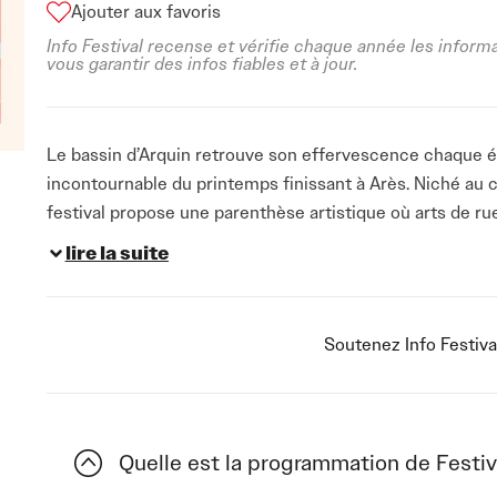
Ajouter aux favoris
Info Festival recense et vérifie chaque année les inform
vous garantir des infos fiables et à jour.
Le bassin d’Arquin retrouve son effervescence chaque ét
incontournable du printemps finissant à Arès. Niché au 
festival propose une parenthèse artistique où arts de r
croisent dans une ambiance chaleureuse et accessible à
lire la suite
Pendant deux jours, les rues et places d’Arès se transfor
compagnies aux univers singuliers. Le vendredi ouvre le
Soutenez Info Festiva
originales : Symphonie pour klaxons et essuie-glaces d
pour en faire un instrument collectif insolite, tandis que
notre rapport au vivant. La Pyroue infernale promet un
et feu dans une chorégraphie spectaculaire. Le Phare ap
Quelle est la programmation de Festiv
En Bal et Vous ! clôture la soirée dans une dynamique fest