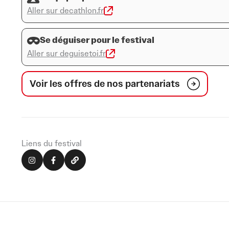
vous un moment fort du calendrier culturel girondin.
Aller sur decathlon.fr
Se déguiser pour le festival
Aller sur deguisetoi.fr
Voir les offres de nos partenariats
Liens du festival
I
F
L
n
a
i
s
c
n
t
e
k
a
b
g
o
r
o
a
k
m
-
f