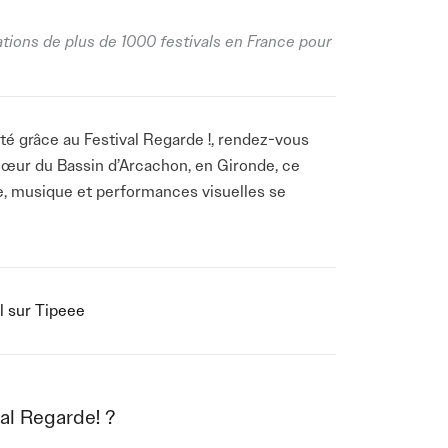
ations de plus de 1000 festivals en France pour
é grâce au Festival Regarde !, rendez-vous
cœur du Bassin d’Arcachon, en Gironde, ce
ue, musique et performances visuelles se
 tous.
ment en véritable terrain de jeu pour des
s festivités avec des propositions résolument
l sur Tipeee
étourne avec humour des objets du quotidien
 Gaïa invite à porter un regard différent sur
 spectacle visuel marquant, mêlant mécanique
porte sa touche poétique et contemplative, et
al Regarde! ?
ive et participative, où le public devient