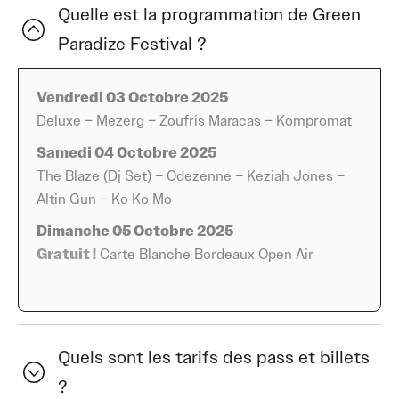
goût du risque musical. C’est l’un de ces festivals où l’on
Quelle est la programmation de Green
vient autant pour danser que pour découvrir, et où
Paradize Festival ?
chaque détail semble pensé pour que la fête reste belle
et fluide.
Vendredi 03 Octobre 2025
Dès le vendredi, le ton est donné avec la présence
Deluxe – Mezerg – Zoufris Maracas – Kompromat
explosive de Deluxe, les performances électro-
Samedi 04 Octobre 2025
organique de Mezerg, la gouaille ensoleillée des Zoufris
The Blaze (Dj Set) – Odezenne – Keziah Jones –
Maracas et la tension élégante de Kompromat. Un
Altin Gun – Ko Ko Mo
équilibre fin entre énergie débridée et lignes plus
Dimanche 05 Octobre 2025
brutes, qui reflète bien l’ADN du Green Paradize : faire
Gratuit !
Carte Blanche Bordeaux Open Air
cohabiter les styles et les publics, sans jamais tomber
dans le déjà-vu.
Le samedi, on change de palette, mais l’audace reste au
centre. The Blaze, dans un format DJ set, promet une
Quels sont les tarifs des pass et billets
échappée nocturne d’une grande intensité. Odezenne,
?