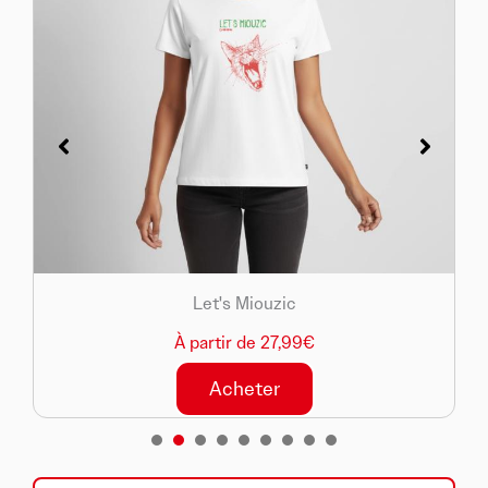
Let's Miouzic
À partir de 27,99€
Acheter
1
2
3
4
5
6
7
8