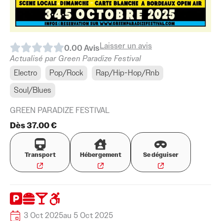
Laisser un avis
0.0
0
Avis
Actualisé par Green Paradize Festival
Electro
Pop/Rock
Rap/Hip-Hop/Rnb
Soul/Blues
GREEN PARADIZE FESTIVAL
Dès 37.00 €
Transport
Hébergement
Se déguiser
3 Oct 2025
au 5 Oct 2025