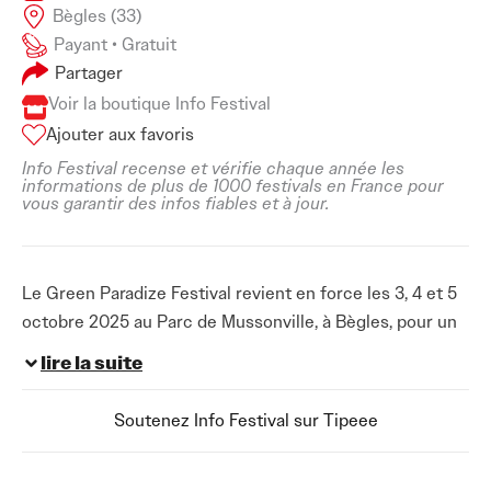
Bègles (33)
Payant • Gratuit
Partager
Voir la boutique Info Festival
Ajouter aux favoris
Info Festival recense et vérifie chaque année les
informations de plus de 1000 festivals en France pour
vous garantir des infos fiables et à jour.
Le Green Paradize Festival revient en force les 3, 4 et 5
octobre 2025 au Parc de Mussonville, à Bègles, pour un
week-end qui s’annonce aussi surprenant que généreux.
lire la suite
Installé dans un écrin de verdure aux portes de
Bordeaux, ce rendez-vous automnal assume une
Soutenez Info Festival sur Tipeee
identité forte : une programmation exigeante mais
accessible, une ambiance ouverte et joyeuse, et un vrai