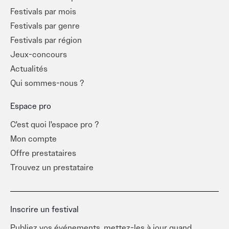
festivals mêlent souvent concerts, animations, marché
Festivals par mois
artisanal et dégustations locales, pour une immersion
Festivals par genre
totale.
Festivals par région
Jeux-concours
Entre Vannes, Lorient, Belle-Île ou encore les petits
Actualités
villages du pays d’Auray, impossible de résister à l’appel
de la fête. Le
Qui sommes-nous ?
Morbihan
vous invite à vivre la musique à
ciel ouvert, les pieds dans l’herbe… ou dans l’océan !
Espace pro
C'est quoi l'espace pro ?
Mon compte
Offre prestataires
Trouvez un prestataire
Inscrire un festival
Publiez vos événements, mettez-les à jour quand