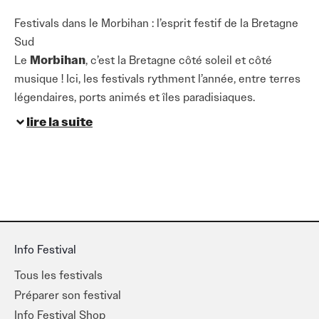
Festivals dans le Morbihan : l’esprit festif de la Bretagne
Sud
Le
Morbihan
, c’est la Bretagne côté soleil et côté
musique ! Ici, les festivals rythment l’année, entre terres
légendaires, ports animés et îles paradisiaques.
lire la suite
Rock, musiques traditionnelles bretonnes, électro,
chanson française ou musiques du monde : la
programmation
est aussi variée que les paysages. Les
scènes s’installent en pleine nature, au bord de l’eau ou
au cœur des cités historiques, pour des moments de
musique inoubliables.
Info Festival
Dans le
Morbihan
, la convivialité est une évidence.
Tous les festivals
Chaque événement est l’occasion de découvrir un lieu,
Préparer son festival
une culture et un art de vivre typiquement breton. Les
Info Festival Shop