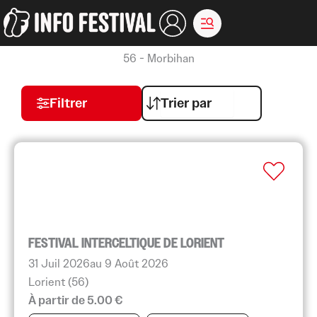
Aller
au
contenu
56 - Morbihan
Filtrer
FESTIVAL INTERCELTIQUE DE LORIENT
31 Juil 2026
au 9 Août 2026
Lorient (56)
À partir de 5.00 €