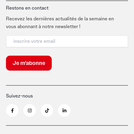
Restons en contact
Recevez les dernières actualités de la semaine en
vous abonnant à notre newsletter !
Suivez-nous
F
I
T
L
a
n
i
i
c
s
k
n
e
t
t
k
b
a
o
e
o
g
k
d
o
r
i