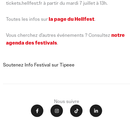
tickets.hellfest.fr à partir du mardi 7 juillet à 13h.
Toutes les infos sur
la page du Hellfest
.
Vous cherchez d’autres événements ? Consultez
notre
agenda des festivals
.
Soutenez Info Festival sur Tipeee
Nous suivre
F
I
T
L
a
n
i
i
c
s
k
n
e
t
t
k
b
a
o
e
o
g
k
d