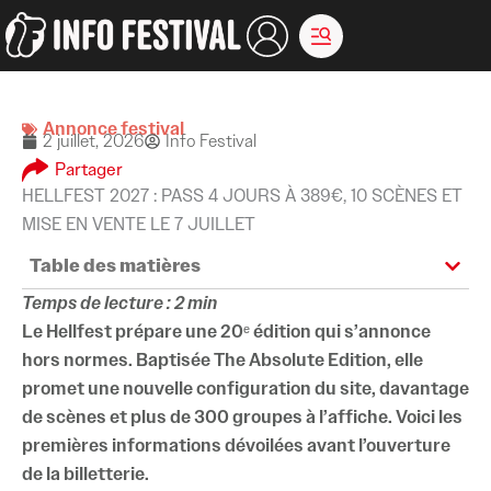
Aller
au
contenu
Annonce festival
2 juillet, 2026
Info Festival
Partager
HELLFEST 2027 : PASS 4 JOURS À 389€, 10 SCÈNES ET
MISE EN VENTE LE 7 JUILLET
Table des matières
Temps de lecture : 2 min
Le Hellfest prépare une 20ᵉ édition qui s’annonce
hors normes. Baptisée The Absolute Edition, elle
promet une nouvelle configuration du site, davantage
de scènes et plus de 300 groupes à l’affiche. Voici les
premières informations dévoilées avant l’ouverture
de la billetterie.