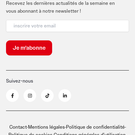
Recevez les dernières actualités de la semaine en
vous abonnant à notre newsletter !
Suivez-nous
F
I
T
L
a
n
i
i
c
s
k
n
e
t
t
k
b
a
o
e
o
g
k
d
o
r
i
k
a
n
Contact
Mentions légales
Politique de confidentialité
-
m
-
f
i