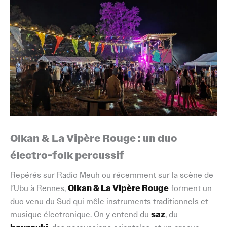
Olkan & La Vipère Rouge : un duo
électro-folk percussif
Repérés sur Radio Meuh ou récemment sur la scène de
l’Ubu à Rennes,
Olkan & La Vipère Rouge
forment un
duo venu du Sud qui mêle instruments traditionnels et
musique électronique. On y entend du
saz
, du