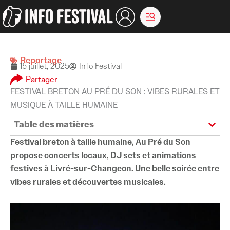
Aller
au
contenu
Reportage
15 juillet, 2025
Info Festival
Partager
FESTIVAL BRETON AU PRÉ DU SON : VIBES RURALES ET
MUSIQUE À TAILLE HUMAINE
Table des matières
Festival breton à taille humaine, Au Pré du Son
propose concerts locaux, DJ sets et animations
festives à Livré-sur-Changeon. Une belle soirée entre
vibes rurales et découvertes musicales.