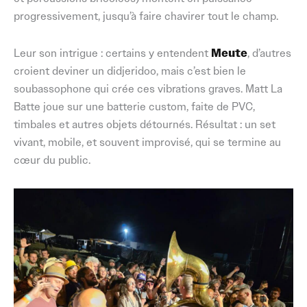
progressivement, jusqu’à faire chavirer tout le champ.
Leur son intrigue : certains y entendent
Meute
, d’autres
croient deviner un didjeridoo, mais c’est bien le
soubassophone qui crée ces vibrations graves. Matt La
Batte joue sur une batterie custom, faite de PVC,
timbales et autres objets détournés. Résultat : un set
vivant, mobile, et souvent improvisé, qui se termine au
cœur du public.