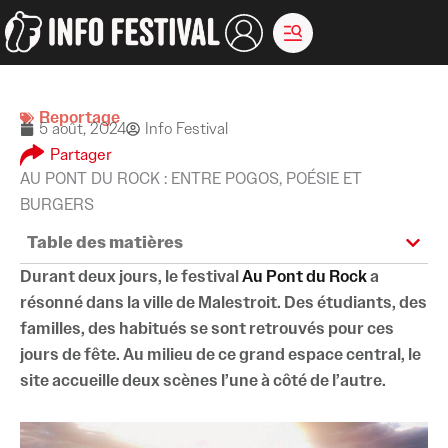
Aller
au
contenu
Reportage
5 août, 2024
Info Festival
Partager
AU PONT DU ROCK : ENTRE POGOS, POÉSIE ET
BURGERS
Table des matières
Durant deux jours, le festival
Au Pont du Rock
a
résonné dans la ville de Malestroit. Des étudiants, des
familles, des habitués se sont retrouvés pour ces
jours de fête. Au milieu de ce grand espace central, le
site accueille deux scènes l’une à côté de l’autre.