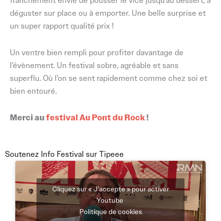
franchement envie de pousser le vice jusqu’au dessert, à
déguster sur place ou à emporter. Une belle surprise et
un super rapport qualité prix !
Un ventre bien rempli pour profiter davantage de
l’évènement. Un festival sobre, agréable et sans
superflu. Où l’on se sent rapidement comme chez soi et
bien entouré.
Merci au
festival Au Pont du Rock
!
Soutenez Info Festival sur Tipeee
Cliquez sur « J’accepte » pour activer
Youtube
Politique de cookies