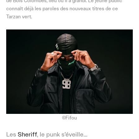
de Bois Colombes, lieu où il a grandi. Le jeune public
connaît déjà les paroles des nouveaux titres de ce
Tarzan vert.
©Fifou
Les
Sheriff
, le punk s’éveille…