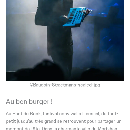
©Baudoin-Straetmans-scaled-jpg
Au bon burger !
Au Pont du Rock, festival convivial et familial, du tout-
petit jusqu’au très grand se retrouvent pour partager un
moment de fête. Dans la charmante ville du Morbihan,