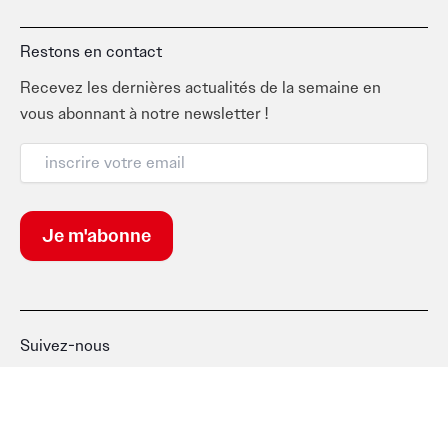
Restons en contact
Recevez les dernières actualités de la semaine en
vous abonnant à notre newsletter !
Suivez-nous
F
I
T
L
a
n
i
i
c
s
k
n
e
t
t
k
b
a
o
e