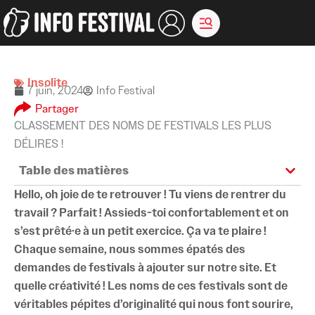
Aller
au
contenu
Insolite
7 juin, 2024
Info Festival
Partager
CLASSEMENT DES NOMS DE FESTIVALS LES PLUS
DÉLIRES !
Table des matières
Hello, oh joie de te retrouver ! Tu viens de rentrer du
travail ? Parfait ! Assieds-toi confortablement et on
s’est prêté·e à un petit exercice. Ça va te plaire !
Chaque semaine, nous sommes épatés des
demandes de festivals à ajouter sur notre site. Et
quelle créativité ! Les noms de ces festivals sont de
véritables pépites d’originalité qui nous font sourire,