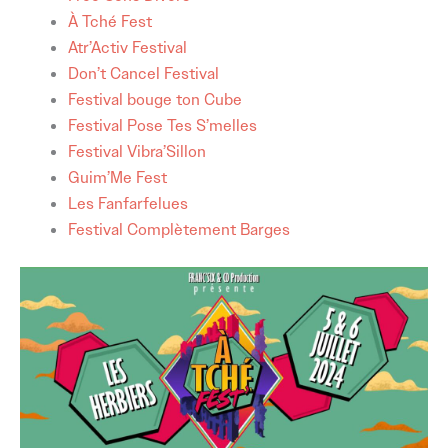
À Tché Fest
Atr’Activ Festival
Don’t Cancel Festival
Festival bouge ton Cube
Festival Pose Tes S’melles
Festival Vibra’Sillon
Guim’Me Fest
Les Fanfarfelues
Festival Complètement Barges