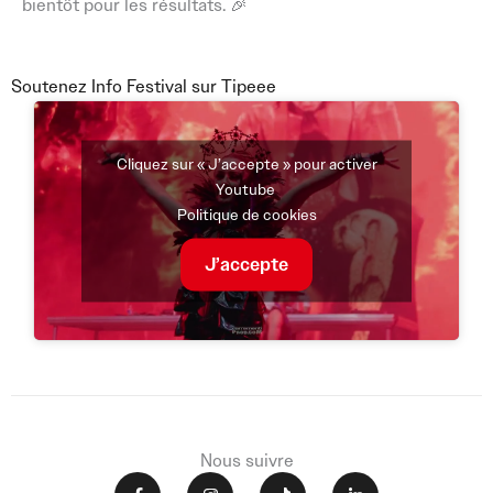
bientôt pour les résultats. 🎉
Soutenez Info Festival sur Tipeee
Cliquez sur « J’accepte » pour activer
Youtube
Politique de cookies
J’accepte
Nous suivre
F
I
T
L