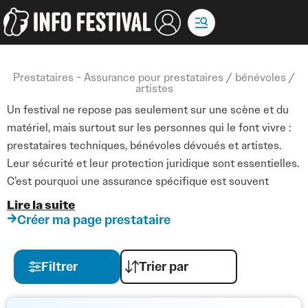
Aller
au
contenu
Prestataires - Assurance pour prestataires / bénévoles /
artistes
Un festival ne repose pas seulement sur une scène et du
matériel, mais surtout sur les personnes qui le font vivre :
prestataires techniques, bénévoles dévoués et artistes.
Leur sécurité et leur protection juridique sont essentielles.
C’est pourquoi une assurance spécifique est souvent
indispensable.
Lire la suite
Créer ma page prestataire
L’assurance pour prestataires couvre les professionnels
(techniciens, fournisseurs, artisans, intervenants) contre
Filtrer
les risques liés à leur activité : accidents, responsabilité
civile, dommages matériels causés à autrui.