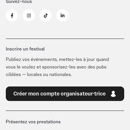
Suivez-nous
F
I
T
L
a
n
i
i
c
s
k
n
e
t
t
k
b
a
o
e
o
g
k
d
o
r
i
k
a
n
-
m
-
Inscrire un festival
f
i
n
Publiez vos événements, mettez-les à jour quand
vous le voulez et sponsorisez-les avec des pubs
ciblées — locales ou nationales.
Créer mon compte organisateur·trice
Présentez vos prestations