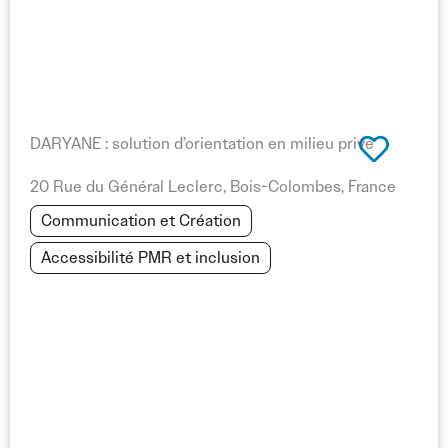
sécurisé.
Travailler avec des experts en secourisme et dispositifs
médicaux permet de assurer une prise en charge rapide et
efficace, renforcer la confiance des participants et
respecter les normes de sécurité événementielle.
DARYANE : solution d’orientation en milieu privé
20 Rue du Général Leclerc, Bois-Colombes, France
Sur Info Festival, retrouvez des prestataires spécialisés en
Communication et Création
secourisme et dispositifs médicaux, pour que votre festival
soit préparé à toute situation et offre un environnement
Accessibilité PMR et inclusion
sûr et serein à tous les participants.