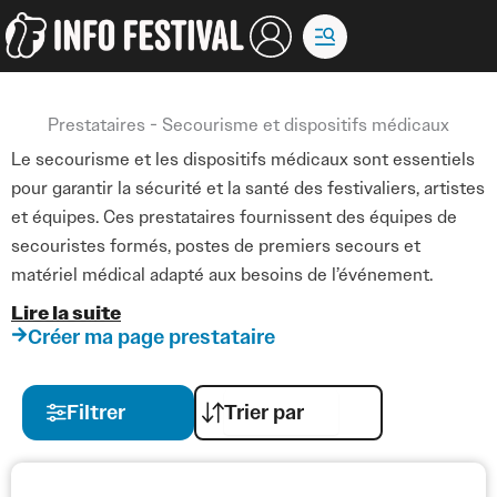
Aller
au
contenu
Prestataires - Secourisme et dispositifs médicaux
Le secourisme et les dispositifs médicaux sont essentiels
pour garantir la sécurité et la santé des festivaliers, artistes
et équipes. Ces prestataires fournissent des équipes de
secouristes formés, postes de premiers secours et
matériel médical adapté aux besoins de l’événement.
Lire la suite
Ils travaillent avec les organisateurs pour préparer des
Créer ma page prestataire
plans d’intervention, coordonner les secours et assurer une
présence médicale sur l’ensemble du site, permettant de
Filtrer
réagir rapidement en cas d’incident ou d’urgence médicale.
Leur expertise contribue à prévenir les risques, gérer les
situations d’urgence et garantir un environnement