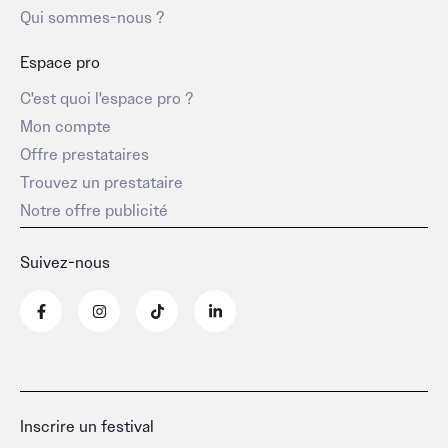
Qui sommes-nous ?
Espace pro
C'est quoi l'espace pro ?
Mon compte
Offre prestataires
Trouvez un prestataire
Notre offre publicité
Suivez-nous
F
I
T
L
a
n
i
i
c
s
k
n
e
t
t
k
b
a
o
e
o
g
k
d
o
r
i
k
a
n
-
m
-
Inscrire un festival
f
i
n