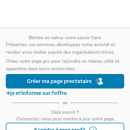
Pour les organisateurs, collaborer avec des experts en
systèmes de chauffage et brumisateurs permet
d’améliorer l’expérience des festivaliers, assurer le bien-
être des équipes et créer des conditions optimales pour
Mettez en valeur votre savoir-faire
profiter pleinement de l’événement. Cela contribue
Présentez vos services, développez votre activité et
également à renforcer l’image professionnelle et soignée
rendez-vous visible auprès des organisateurs·trices.
du festival.
Créez votre page pro pour rejoindre un réseau ciblé et
apparaître dans leurs recherches.
Sur Info Festival, retrouvez des prestataires capables de
fournir et installer des systèmes de chauffage et
Créer ma page prestataire
brumisateurs, pour que votre festival reste confortable et
je m'informe sur l'offre
agréable en toutes circonstances.
ou
Déjà inscrit ?
Connectez-vous pour mettre à jour votre page.
Accéder à mon profil