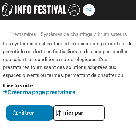
Aller
au
contenu
Prestataires - Systèmes de chauffage / brumisateurs
Les systèmes de chauffage et brumisateurs permettent de
garantir le confort des festivaliers et des équipes, quelles
que soient les conditions météorologiques. Ces
prestataires fournissent des solutions adaptées aux
espaces ouverts ou fermés, permettant de chauffer ou
rafraîchir les zones du site selon les besoins.
Lire la suite
Créer ma page prestataire
Les chauffages mobiles ou fixes sont utilisés pour les
zones d’accueil, les loges, les stands et les espaces de
Filtrer
restauration, tandis que les brumisateurs assurent une
atmosphère agréable lors des journées chaudes, en
maintenant la fraîcheur et le confort des participants.