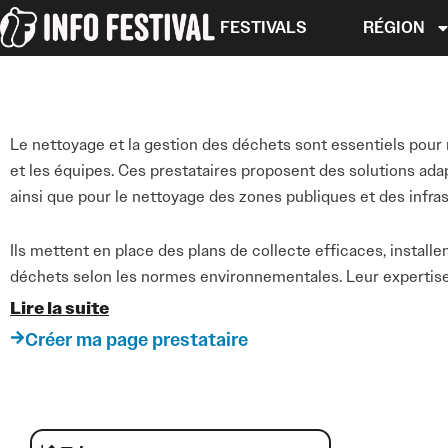
Aller
FESTIVALS
RÉGION
au
contenu
Le nettoyage et la gestion des déchets sont essentiels pour ma
et les équipes. Ces prestataires proposent des solutions ada
ainsi que pour le nettoyage des zones publiques et des infra
Ils mettent en place des plans de collecte efficaces, installen
déchets selon les normes environnementales. Leur expertise
garantir une expérience positive pour tous.
Lire la suite
Créer ma page prestataire
Travailler avec des experts en nettoyage et déchets permet de
festivaliers et respecter les réglementations locales. Cela 
organisée de votre festival.