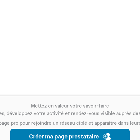
nettoyage et gestion des déchets, pour que votre festival reste
au long de l’événement.
Mettez en valeur votre savoir-faire
s, développez votre activité et rendez-vous visible auprès des
page pro pour rejoindre un réseau ciblé et apparaître dans leur
Créer ma page prestataire