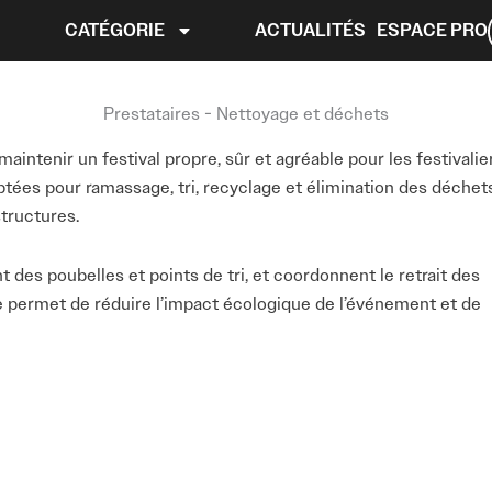
CATÉGORIE
ACTUALITÉS
ESPACE PRO
Prestataires - Nettoyage et déchets
intenir un festival propre, sûr et agréable pour les festivalie
ptées pour ramassage, tri, recyclage et élimination des déchets
structures.
t des poubelles et points de tri, et coordonnent le retrait des
 permet de réduire l’impact écologique de l’événement et de
 professionnaliser l’entretien du site, améliorer le confort de
contribue également à renforcer l’image responsable et bien