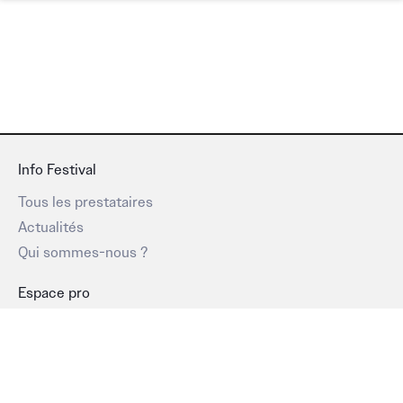
Info Festival
Tous les prestataires
Actualités
Qui sommes-nous ?
Espace pro
C'est quoi l'espace pro ?
Mon compte
Offre prestataires
Trouvez un prestataire