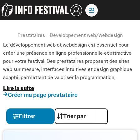
Aller
au
contenu
Prestataires - Développement web/webdesign
Le développement web et webdesign est essentiel pour
créer une présence en ligne professionnelle et attractive
pour votre festival. Ces prestataires proposent des sites
web sur mesure, interfaces intuitives et design graphique
adapté, permettant de valoriser la programmation,
l’expérience utilisateur et la communication digitale.
Lire la suite
Créer ma page prestataire
Ils accompagnent les organisateurs dans la conception, le
développement et la maintenance des sites web, en
Filtrer
optimisant la navigation, la compatibilité mobile et la
performance. Le webdesign contribue à renforcer l’identité
visuelle du festival, séduire le public et faciliter l’accès aux