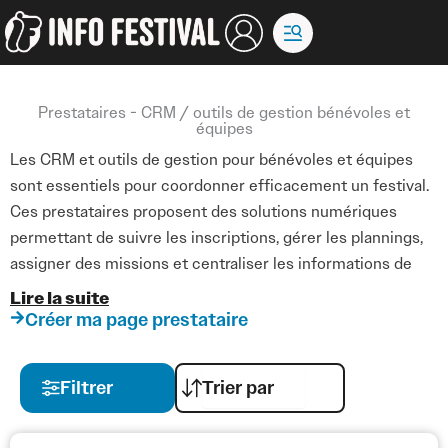
Aller
au
contenu
Prestataires - CRM / outils de gestion bénévoles et
équipes
Les CRM et outils de gestion pour bénévoles et équipes
sont essentiels pour coordonner efficacement un festival.
Ces prestataires proposent des solutions numériques
permettant de suivre les inscriptions, gérer les plannings,
assigner des missions et centraliser les informations de
tous les participants.
Lire la suite
Créer ma page prestataire
Ils accompagnent les organisateurs dans la mise en place
et la formation à ces outils, assurant un suivi précis et une
Filtrer
communication fluide entre les équipes. Grâce à ces
solutions, il est possible de optimiser la logistique interne,