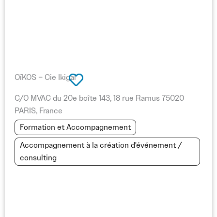
anticiper les besoins et garantir une meilleure coordination
sur le terrain.
Travailler avec des experts en CRM et gestion des
bénévoles et équipes permet de professionnaliser
l’organisation, améliorer l’efficacité des équipes et assurer
le bon déroulement du festival, tout en simplifiant le travail
OïKOS – Cie Ikigaï
des organisateurs.
C/O MVAC du 20e boîte 143, 18 rue Ramus 75020
PARIS, France
Sur Info Festival, retrouvez des prestataires spécialisés en
Formation et Accompagnement
CRM et outils de gestion, pour que votre festival dispose
d’une coordination optimale, d’une communication claire et
Accompagnement à la création d'événement /
d’une organisation efficace pour toutes les équipes et
consulting
bénévoles.