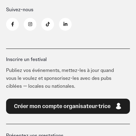
Suivez-nous
F
I
T
L
a
n
i
i
c
s
k
n
e
t
t
k
b
a
o
e
o
g
k
d
o
r
i
k
a
n
-
m
-
Inscrire un festival
f
i
n
Publiez vos événements, mettez-les à jour quand
vous le voulez et sponsorisez-les avec des pubs
ciblées — locales ou nationales.
Créer mon compte organisateur·trice
Présentez vos prestations