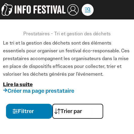
Aller
au
contenu
Prestataires - Tri et gestion des déchets
Le tri et la gestion des déchets sont des éléments
essentiels pour organiser un festival éco-responsable. Ces
prestataires accompagnent les organisateurs dans la mise
en place de dispositifs efficaces pour collecter, trier et
valoriser les déchets générés par l’événement.
Lire la suite
Ils proposent des solutions adaptées à chaque site et à
Créer ma page prestataire
chaque type de production : poubelles de tri, points de
collecte spécifiques, compostage, récupération des
Filtrer
matériaux recyclables, ainsi que des stratégies pour
sensibiliser le public à la réduction des déchets. Leur
expertise garantit une gestion optimisée qui limite l’impact