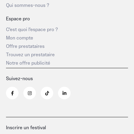
Qui sommes-nous ?
Espace pro
C'est quoi l'espace pro ?
Mon compte
Offre prestataires
Trouvez un prestataire
Notre offre publicité
Suivez-nous
F
I
T
L
a
n
i
i
c
s
k
n
e
t
t
k
b
a
o
e
o
g
k
d
o
r
i
k
a
n
-
m
-
Inscrire un festival
f
i
n