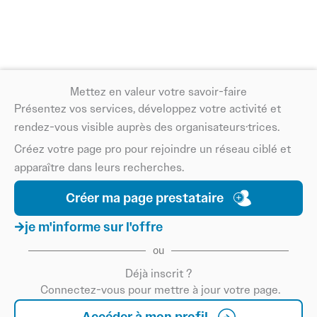
environnemental et respecte les normes locales.
Pour les organisateurs, collaborer avec des experts en tri
et gestion des déchets permet de réduire l’empreinte
écologique du festival, de faciliter le nettoyage et de
Mettez en valeur votre savoir-faire
renforcer l’image responsable de l’événement. Ces
Présentez vos services, développez votre activité et
pratiques participent également à sensibiliser les
rendez-vous visible auprès des organisateurs·trices.
festivaliers et à promouvoir des comportements durables.
Créez votre page pro pour rejoindre un réseau ciblé et
apparaître dans leurs recherches.
Sur Info Festival, retrouvez des prestataires capables de
mettre en place des solutions complètes de tri et gestion
Créer ma page prestataire
des déchets, pour que votre festival soit à la fois propre,
je m'informe sur l'offre
responsable et exemplaire en matière d’écologie.
ou
Déjà inscrit ?
Connectez-vous pour mettre à jour votre page.
Accéder à mon profil