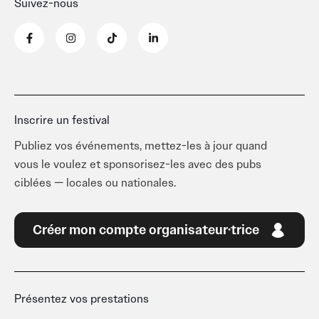
Suivez-nous
F
I
T
L
a
n
i
i
c
s
k
n
e
t
t
k
b
a
o
e
o
g
k
d
o
r
i
k
a
n
-
m
-
Inscrire un festival
f
i
n
Publiez vos événements, mettez-les à jour quand
vous le voulez et sponsorisez-les avec des pubs
ciblées — locales ou nationales.
Créer mon compte organisateur·trice
Présentez vos prestations