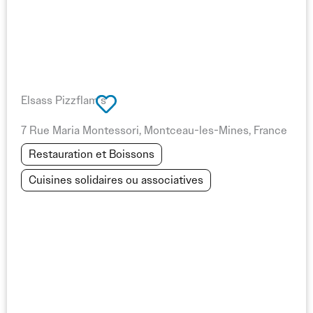
Travailler avec des experts en cuisines solidaires ou
associatives permet de valoriser l’engagement responsable
du festival, renforcer la cohésion locale et offrir une
expérience unique aux festivaliers. Ces solutions
contribuent également à diversifier l’offre de restauration
Elsass Pizzflam’s
tout en sensibilisant le public à des pratiques solidaires.
7 Rue Maria Montessori, Montceau-les-Mines, France
Restauration et Boissons
Sur Info Festival, retrouvez des prestataires spécialisés en
cuisines solidaires et associatives, pour que votre festival
Cuisines solidaires ou associatives
propose une restauration responsable, inclusive et
engageante, combinant convivialité et impact positif sur la
communauté.