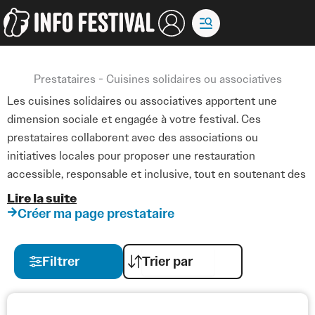
Aller
au
contenu
Prestataires - Cuisines solidaires ou associatives
Les cuisines solidaires ou associatives apportent une
dimension sociale et engagée à votre festival. Ces
prestataires collaborent avec des associations ou
initiatives locales pour proposer une restauration
accessible, responsable et inclusive, tout en soutenant des
causes sociales ou environnementales.
Lire la suite
Créer ma page prestataire
Ils peuvent fournir repas, snacks et boissons tout en
sensibilisant le public à des pratiques solidaires et durables.
Filtrer
Leur expertise permet de combiner qualité, sécurité
alimentaire et impact positif, tout en intégrant ces
initiatives dans l’organisation globale de l’événement.