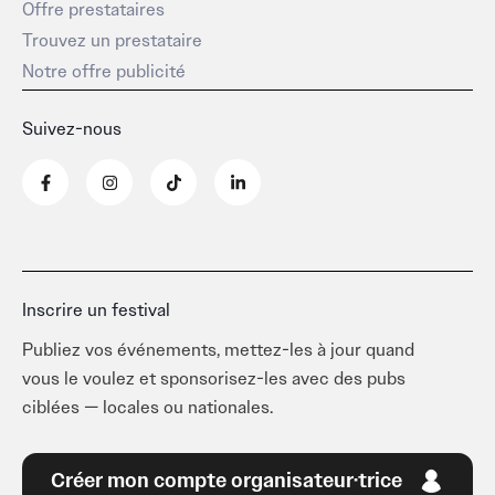
Offre prestataires
Conférences,
Trouvez un prestataire
présentations
produits…
Notre offre publicité
=>
www.audiohead7.com/les-
Suivez-nous
utilisations/les-
F
I
T
L
a
n
i
i
conferences-
c
s
k
n
silencieuses
e
t
t
k
b
a
o
e
o
g
k
d
o
r
i
–
k
a
n
-
m
-
Gestion
Inscrire un festival
f
i
des
n
Publiez vos événements, mettez-les à jour quand
publics,
vous le voulez et sponsorisez-les avec des pubs
visites
ciblées — locales ou nationales.
guidées
…
=>
Créer mon compte organisateur·trice