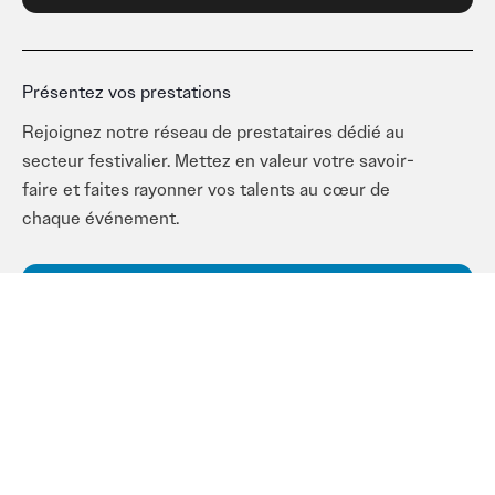
www.audiohead7.com/les-
utilisations/visites-
guidees
Présentez vos prestations
–
Rejoignez notre réseau de prestataires dédié au
Coaching
secteur festivalier. Mettez en valeur votre savoir-
et
faire et faites rayonner vos talents au cœur de
pratique
chaque événement.
sportive
:
Créer mon compte prestataire
danse,
cours
de
Restons en contact
remise
en
Recevez les dernières actualités de la semaine en
forme,
vous abonnant à notre newsletter !
yoga,