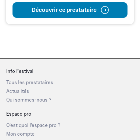
air,
Découvrir ce prestataire
Drive
in,
Projection
sur
grand
écran.
=>
www.audiohead7.com/les-
Info Festival
utilisations/cinema-
Tous les prestataires
de-
Actualités
plein-
Qui sommes-nous ?
air
Espace pro
–
C'est quoi l'espace pro ?
Conférence
Mon compte
silencieuse
: