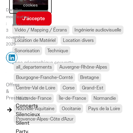
favoris
cookies
Dernière
modification
J’accepte
:
Catégories
Vidéo / Mapping / Écrans
Ingénierie audiovisuelle
3
novembre
Location de Matériel
Location divers
2025
Sonorisation
Technique
L
L
i
i
Zone géographique couverte
all_departements
Auvergne-Rhône-Alpes
n
n
k
k
Bourgogne-Franche-Comté
Bretagne
e
Offres
Centre-Val de Loire
Corse
Grand-Est
d
&
i
Prestations
Hauts-de-France
Île-de-France
Normandie
n
Concerts
Nouvelle-Aquitaine
Occitanie
Pays de la Loire
Silencieux
Provence-Alpes-Côte d'Azur
Silent
Party,