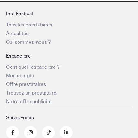
engagé,
Info Festival
et
prêt
Tous les prestataires
à
Actualités
découvrir
Qui sommes-nous ?
votre
univers.
Espace pro
C'est quoi l'espace pro ?
Mon compte
Offre prestataires
Trouvez un prestataire
Notre offre publicité
Suivez-nous
F
I
T
L
a
n
i
i
c
s
k
n