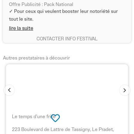
que
Offre Publicité : Pack National
vous
✓ Pour ceux qui veulent booster leur notoriété sur
soyez
tout le site.
un
Haute visibilité : maximale sur l’ensemble du
lire la suite
petit
site
CONTACTER INFO FESTIVAL
festival
local
Cible : Toutes les régions
ou
Autres prestataires à découvrir
Emplacements : Pages festivals, page d’accueil, et
un
pages de recherche thématique (filtres)
événement
d’envergure
Idéal pour les organisateurs·trices souhaitant
nationale.
accroître fortement leur notoriété et gagner en
visibilité auprès de l’ensemble de notre audience
Notre
nationale.
offre
Le temps d’une frite
publicitaire
est
223 Boulevard de Lattre de Tassigny, Le Pradet,