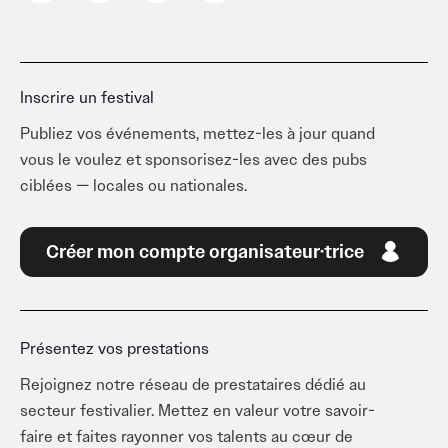
e
t
t
k
b
a
o
e
o
g
k
d
o
r
i
k
a
n
-
m
-
Inscrire un festival
f
i
n
Publiez vos événements, mettez-les à jour quand
vous le voulez et sponsorisez-les avec des pubs
ciblées — locales ou nationales.
Créer mon compte organisateur·trice
Présentez vos prestations
Rejoignez notre réseau de prestataires dédié au
secteur festivalier. Mettez en valeur votre savoir-
faire et faites rayonner vos talents au cœur de