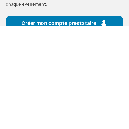
chaque événement.
Créer mon compte prestataire
Restons en contact
Recevez les dernières actualités de la semaine en
vous abonnant à notre newsletter !
Email*