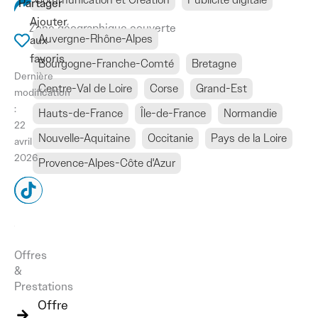
Partager
Ajouter
Zone géographique couverte
Auvergne-Rhône-Alpes
aux
favoris
Bourgogne-Franche-Comté
Bretagne
Dernière
Centre-Val de Loire
Corse
Grand-Est
modification
:
Hauts-de-France
Île-de-France
Normandie
22
Nouvelle-Aquitaine
Occitanie
Pays de la Loire
avril
2026
Provence-Alpes-Côte d'Azur
L
I
F
T
i
n
a
i
n
s
c
k
k
t
e
t
e
a
b
o
Offres
d
g
o
k
&
i
r
o
Prestations
n
a
k
Offre